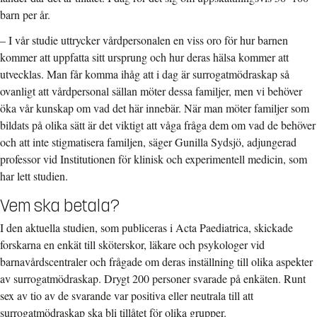
barn per år.
– I vår studie uttrycker vårdpersonalen en viss oro för hur barnen
kommer att uppfatta sitt ursprung och hur deras hälsa kommer att
utvecklas. Man får komma ihåg att i dag är surrogatmödraskap så
ovanligt att vårdpersonal sällan möter dessa familjer, men vi behöver
öka vår kunskap om vad det här innebär. När man möter familjer som
bildats på olika sätt är det viktigt att våga fråga dem om vad de behöver
och att inte stigmatisera familjen, säger Gunilla Sydsjö, adjungerad
professor vid Institutionen för klinisk och experimentell medicin, som
har lett studien.
Vem ska betala?
I den aktuella studien, som publiceras i Acta Paediatrica, skickade
forskarna en enkät till sköterskor, läkare och psykologer vid
barnavårdscentraler och frågade om deras inställning till olika aspekter
av surrogatmödraskap. Drygt 200 personer svarade på enkäten. Runt
sex av tio av de svarande var positiva eller neutrala till att
surrogatmödraskap ska bli tillåtet för olika grupper.