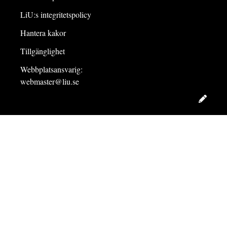
LiU:s integritetspolicy
Hantera kakor
Tillgänglighet
Webbplatsansvarig:
webmaster@liu.se
Redig