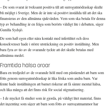
– De som svarat är tveksamt positiva till att surrogatmödraskap skulle
bli möjligt i Sverige. Men de är inte så positivt inställda till att det ska
finansieras av den allmänna sjukvården. Vem som ska betala för denna
typ av behandling är en fråga som berörts väldigt lite i debatten, säger
Gunilla Sydsjö.
De som haft egen eller nära kontakt med infertilitet och dess
konsekvenser hade i större utsträckning en positiv inställning. Men
bara fyra av tio av de svarande tyckte att det skulle betalas med
allmänna medel.
Framtida hälsa oroar
Bara en tredjedel av de svarande höll med om påståendet att barn som
fötts genom surrogatmödraskap är lika friska som andra barn. Var
femte hade inställningen att barnet riskerar att få sämre mental hälsa,
och lika många att det finns risk för social stigmatisering.
– I de mycket få studier som är gjorda, på väldigt litet material, finns
det ingenting som säger att barn som fötts av surrogatmammor har