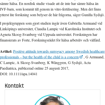
sämre hälsa. En nordisk studie visade att de inte har sämre hälsa än
IVF-barn, som kommit till genom in vitro-fertilisering. Men det finns
ytterst lite forskning som belyser de här frågorna, säger Gunilla Sydsjö.
I projektgruppen som gjort studien ingår även Gabriella Armuand vid
Linköpings universitet, Claudia Lampic vid Karolinska Institutet och
Agneta Skoog-Svanberg vid Uppsala universitet. Forskningen har
finansierats av Forte, Forskningsrådet för hälsa arbetsliv och välfärd.
Artikel:
Positive attitude towards surrogacy among Swedish healthcare
professionals – but the health of the child is a concern
, G Armuand,
C Lampic, A Skoog-Svanberg, K Wånggren, G Sydsjö, Acta
Paediatrica, publicerad online 25 augusti 2017,
DOI: 10.1111/apa.14041
Kontakt