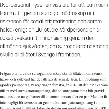
Bvc-personal hyser en viss oro för att barn som
kommit till genom surrogatmödraskap är i
riskzonen för social stigmatisering och sämre
hälsa, enligt en LiU-studie. Vårdpersonalen är
också tveksam till finansiering genom den
allmänna sjukvården, om surrogatarrangemang
skulle bli tillåtet i Sverige i framtiden.
Frågan om huruvida surrogatmödraskap ska bli tillåtet inom svensk
hälso- och sjukvård har debatterats de senaste åren. En utredning som
gjordes på uppdrag av regeringen föreslog år 2016 att det inte ska vara
tillåtet med surrogatarrangemang, där en surrogatmamma blir gravid
med avsikten att ge barnet till en annan person eller ett par. Men det är
inte olagligt för svenskar att genomföra surrogatarrangemang i andra
länder där det är tillåtet. I dag rör det sig om uppskattningsvis 50–100