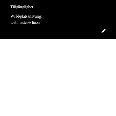
Tillgänglighet
Webbplatsansvarig:
webmaster@liu.se
Redig