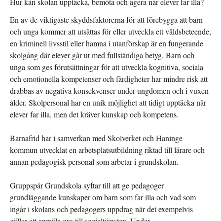
Hur kan skolan upptäcka, bemöta och agera när elever far illa?
En av de viktigaste skyddsfaktorerna för att förebygga att barn
och unga kommer att utsättas för eller utveckla ett våldsbeteende,
en kriminell livsstil eller hamna i utanförskap är en fungerande
skolgång där elever går ut med fullständiga betyg. Barn och
unga som ges förutsättningar för att utveckla kognitiva, sociala
och emotionella kompetenser och färdigheter har mindre risk att
drabbas av negativa konsekvenser under ungdomen och i vuxen
ålder. Skolpersonal har en unik möjlighet att tidigt upptäcka när
elever far illa, men det kräver kunskap och kompetens.
Barnafrid har i samverkan med Skolverket och Haninge
kommun utvecklat en arbetsplatsutbildning riktad till lärare och
annan pedagogisk personal som arbetar i grundskolan.
Gruppspår Grundskola syftar till att ge pedagoger
grundläggande kunskaper om barn som far illa och vad som
ingår i skolans och pedagogers uppdrag när det exempelvis
gäller att anmäla oro till socialtjänsten. Under