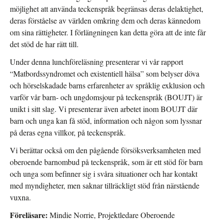
möjlighet att använda teckenspråk begränsas deras delaktighet,
deras förståelse av världen omkring dem och deras kännedom
om sina rättigheter. I förlängningen kan detta göra att de inte får
det stöd de har rätt till.
Under denna lunchföreläsning presenterar vi vår rapport
“Matbordssyndromet och existentiell hälsa” som belyser döva
och hörselskadade barns erfarenheter av språklig exklusion och
varför vår barn- och ungdomsjour på teckenspråk (BOUJT) är
unikt i sitt slag. Vi presenterar även arbetet inom BOUJT där
barn och unga kan få stöd, information och någon som lyssnar
på deras egna villkor, på teckenspråk.
Vi berättar också om den pågående försöksverksamheten med
oberoende barnombud på teckenspråk, som är ett stöd för barn
och unga som befinner sig i svåra situationer och har kontakt
med myndigheter, men saknar tillräckligt stöd från närstående
vuxna.
Föreläsare:
Mindie Norrie, Projektledare Oberoende