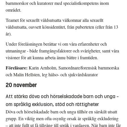
barnmorskor och kuratorer med specialistkompetens inom
området.
Teamet för sexuellt våldsutsatta välkomnar alla sexuellt
våldsutsatta, oavsett könsidentitet, från puberteten (eller från 13
år).
Under föreläsningen berättar vi om våra erfarenheter och
utmaningar - både framgångsfaktorer och svårigheter, samt våra
visioner för att kunna arbeta ännu bättre i framtiden.
Föreläsare:
Karin Arnholm, Samordnare/forensisk barnmorska
och Malin Hellsten, leg hälso- och sjukvårdskurator
20 november
Att stärka döva och hörselskadade barn och unga –
om språklig exklusion, stöd och rättigheter
Döva och hörselskadade barn och unga tillhör en särskilt utsatt
grupp. En viktig men ofta osynlig orsak är språklig exkludering
– att inte fullt ut få tillgång till språk i vardagen. När barn inte får