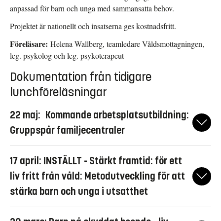
anpassad för barn och unga med sammansatta behov.
Projektet är nationellt och insatserna ges kostnadsfritt.
Föreläsare:
Helena Wallberg, teamledare Våldsmottagningen,
leg. psykolog och leg. psykoterapeut
Dokumentation från tidigare
lunchföreläsningar
22 maj: Kommande arbetsplatsutbildning:
Gruppspår familjecentraler
Inspirationslunchen handlade om Barnafrids arbete med att ta
17 april: INSTÄLLT - Stärkt framtid: för ett
fram en arbetsplatsutbildning för familjecentraler. Gruppspåret är
en digital och kostnadsfri utbildning med sin grund i Barnafrids
liv fritt från våld: Metodutveckling för att
basprogram våld mot barn anpassad till arbetet på en
stärka barn och unga i utsatthet
familjecentral. Den har tagits fram i samarbete med bland annat
familjecentraler i Jönköpings och Linköpings kommun. En
Barn som växer upp med våld i hemmet, ekonomisk utsatthet,