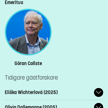
Emeritus
Göran Collste
Tidigare gästforskare
Eliška Wichterlová (2025)
Eliška Wichterlová är doktorand i Filosofi vid universitetet i
Olivia Dallemagne (2005)