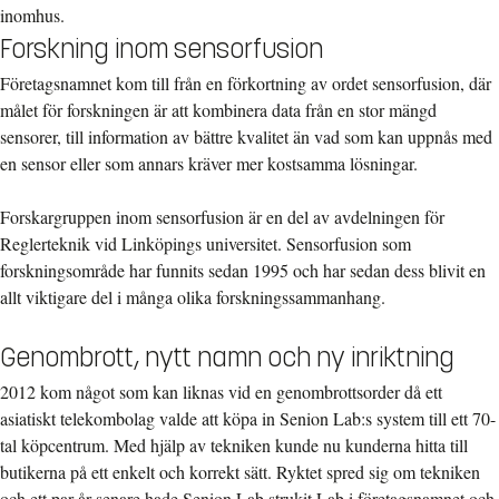
inomhus.
Forskning inom sensorfusion
Företagsnamnet kom till från en förkortning av ordet sensorfusion, där
målet för forskningen är att kombinera data från en stor mängd
sensorer, till information av bättre kvalitet än vad som kan uppnås med
en sensor eller som annars kräver mer kostsamma lösningar.
Forskargruppen inom sensorfusion är en del av avdelningen för
Reglerteknik vid Linköpings universitet. Sensorfusion som
forskningsområde har funnits sedan 1995 och har sedan dess blivit en
allt viktigare del i många olika forskningssammanhang.
Genombrott, nytt namn och ny inriktning
2012 kom något som kan liknas vid en genombrottsorder då ett
asiatiskt telekombolag valde att köpa in Senion Lab:s system till ett 70-
tal köpcentrum. Med hjälp av tekniken kunde nu kunderna hitta till
butikerna på ett enkelt och korrekt sätt. Ryktet spred sig om tekniken
och ett par år senare hade Senion Lab strukit Lab i företagsnamnet och