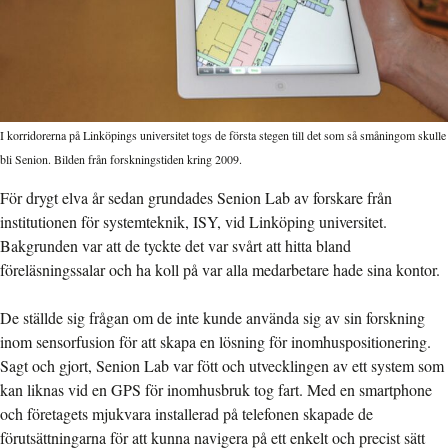
I korridorerna på Linköpings universitet togs de första stegen till det som så småningom skulle
bli Senion. Bilden från forskningstiden kring 2009.
För drygt elva år sedan grundades Senion Lab av forskare från
institutionen för systemteknik, ISY, vid Linköping universitet.
Bakgrunden var att de tyckte det var svårt att hitta bland
föreläsningssalar och ha koll på var alla medarbetare hade sina kontor.
De ställde sig frågan om de inte kunde använda sig av sin forskning
inom sensorfusion för att skapa en lösning för inomhuspositionering.
Sagt och gjort, Senion Lab var fött och utvecklingen av ett system som
kan liknas vid en GPS för inomhusbruk tog fart. Med en smartphone
och företagets mjukvara installerad på telefonen skapade de
förutsättningarna för att kunna navigera på ett enkelt och precist sätt