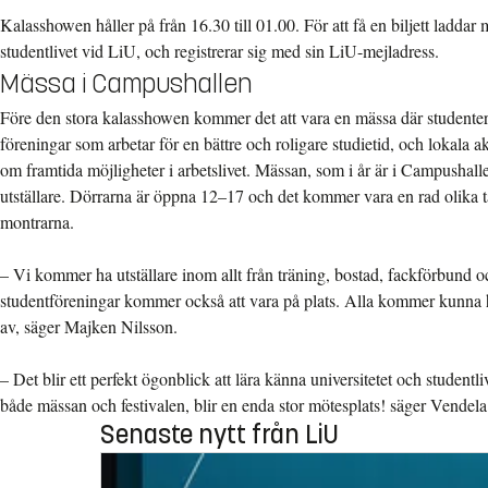
Kalasshowen håller på från 16.30 till 01.00. För att få en biljett laddar
studentlivet vid LiU, och registrerar sig med sin LiU-mejladress.
Mässa i Campushallen
Före den stora kalasshowen kommer det att vara en mässa där studenter 
föreningar som arbetar för en bättre och roligare studietid, och lokala a
om framtida möjligheter i arbetslivet. Mässan, som i år är i Campushal
utställare. Dörrarna är öppna 12–17 och det kommer vara en rad olika tä
montrarna.
– Vi kommer ha utställare inom allt från träning, bostad, fackförbund o
studentföreningar kommer också att vara på plats. Alla kommer kunna hi
av, säger Majken Nilsson.
– Det blir ett perfekt ögonblick att lära känna universitetet och studentl
både mässan och festivalen, blir en enda stor mötesplats! säger Vendel
Senaste nytt från LiU