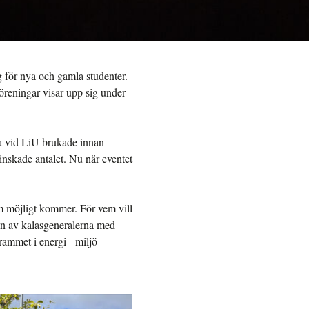
 för nya och gamla studenter.
öreningar visar upp sig under
lda vid LiU brukade innan
nskade antalet. Nu när eventet
om möjligt kommer. För vem vill
en av kalasgeneralerna med
ammet i energi - miljö -