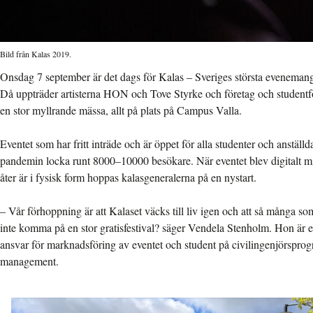
Bild från Kalas 2019.
Onsdag 7 september är det dags för Kalas – Sveriges största evenemang
Då uppträder artisterna HON och Tove Styrke och företag och studentf
en stor myllrande mässa, allt på plats på Campus Valla.
Eventet som har fritt inträde och är öppet för alla studenter och anstäl
pandemin locka runt 8000–10000 besökare. När eventet blev digitalt mi
åter är i fysisk form hoppas kalasgeneralerna på en nystart.
– Vår förhoppning är att Kalaset väcks till liv igen och att så många s
inte komma på en stor gratisfestival? säger Vendela Stenholm. Hon är 
ansvar för marknadsföring av eventet och student på civilingenjörsprogr
management.