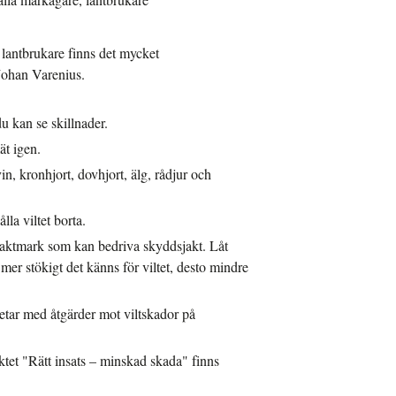
 lantbrukare finns det mycket
 Johan Varenius.
du kan se skillnader.
ät igen.
n, kronhjort, dovhjort, älg, rådjur och
la viltet borta.
jaktmark som kan bedriva skyddsjakt. Låt
u mer stökigt det känns för viltet, desto mindre
etar med åtgärder mot viltskador på
ktet "Rätt insats – minskad skada" finns