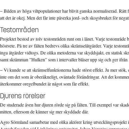
− Bilden av höga viltpopulationer har blivit ganska normaliserad. Rätt för
att det är okej. Men det får inte påverka jord- och skogsbruket för nega
Testområden
Projektet bestod av tolv testområden runt om i länet. Varje testområde 
höstvete. På tre av fälten bedrevs olika skrämselåtgärder. Varje testområ
inga åtgärder vidtogs. De olika metoderna var skyddsjakt, en statisk s
samt skrämman ”Hulken” som i intervaller blåser upp sig och ger ifrån si
− Vi kunde se att skrämselfunktionerna hade störst effekt. Ju mer stök, d
inte om det som är oberäkneligt, oväntade förändringar. Att det kommer
återkommer oregelbundet är något som får effekt.
Djurens rörelser
De studerade även hur djuren rörde sig på fälten. Till exempel var skado
mitten, eftersom de känner sig mer skyddade där.
Agro Sörmland samarbetar med olika aktörer kring utvecklingsprojekt 
Agtech Sweden vid Linköpings universitet. Johan Varenius uppmanar a