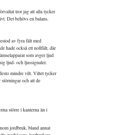
valtat tror jag att alla tycker
tivt. Det behövs en balans.
bestod av fyra fält med
de hade också ett nollfält, där
krämselapparat som avger ljud
g ljud- och ljussignaler.
esto mindre vilt. Viltet tycker
 störningar och att de
rna större i kanterna än i
inom jordbruk, bland annat
lla markägare, lantbrukare