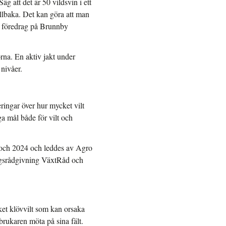
g att det är 50 vildsvin i ett
llbaka. Det kan göra att man
t föredrag på Brunnby
rna. En aktiv jakt under
 nivåer.
ringar över hur mycket vilt
a mål både för vilt och
3 och 2024 och leddes av Agro
ngsrådgivning VäxtRåd och
et klövvilt som kan orsaka
tbrukaren möta på sina fält.