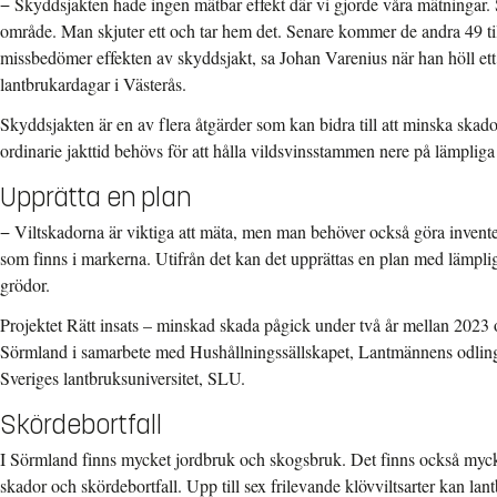
− Skyddsjakten hade ingen mätbar effekt där vi gjorde våra mätningar. Sä
område. Man skjuter ett och tar hem det. Senare kommer de andra 49 ti
missbedömer effekten av skyddsjakt, sa Johan Varenius när han höll et
lantbrukardagar i Västerås.
Skyddsjakten är en av flera åtgärder som kan bidra till att minska skado
ordinarie jakttid behövs för att hålla vildsvinsstammen nere på lämpliga
Upprätta en plan
− Viltskadorna är viktiga att mäta, men man behöver också göra invente
som finns i markerna. Utifrån det kan det upprättas en plan med lämplig
grödor.
Projektet Rätt insats – minskad skada pågick under två år mellan 202
Sörmland i samarbete med Hushållningssällskapet, Lantmännens odli
Sveriges lantbruksuniversitet, SLU.
Skördebortfall
I Sörmland finns mycket jordbruk och skogsbruk. Det finns också myck
skador och skördebortfall. Upp till sex frilevande klövviltsarter kan lan