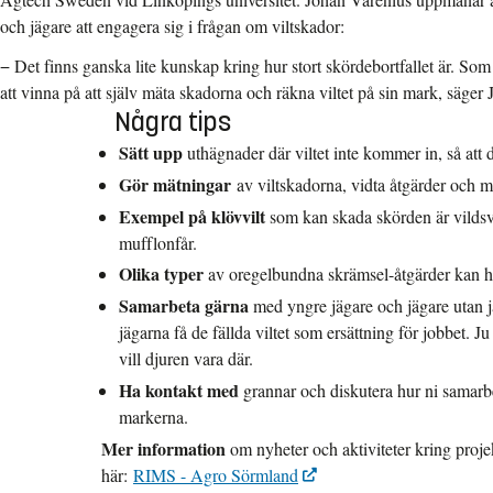
och jägare att engagera sig i frågan om viltskador:
− Det finns ganska lite kunskap kring hur stort skördebortfallet är. Som
att vinna på att själv mäta skadorna och räkna viltet på sin mark, säger
Några tips
Sätt upp
uthägnader där viltet inte kommer in, så att 
Gör mätningar
av viltskadorna, vidta åtgärder och m
Exempel på klövvilt
som kan skada skörden är vildsvi
mufflonfår.
Olika typer
av oregelbundna skrämsel-åtgärder kan hål
Samarbeta gärna
med yngre jägare och jägare utan 
jägarna få de fällda viltet som ersättning för jobbet. J
vill djuren vara där.
Ha kontakt med
grannar och diskutera hur ni samarb
markerna.
Mer information
om nyheter och aktiviteter kring proje
här:
RIMS - Agro Sörmland