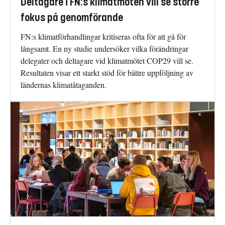
Deltagare i FN:s klimatmöten vill se större
fokus på genomförande
FN:s klimatförhandlingar kritiseras ofta för att gå för
långsamt. En ny studie undersöker vilka förändringar
delegater och deltagare vid klimatmötet COP29 vill se.
Resultaten visar ett starkt stöd för bättre uppföljning av
ländernas klimatåtaganden.