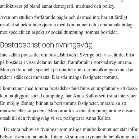
att fokusera på bland annat demografi, marknad och policy.
Även om studien fortfarande pågår och därmed inte har ett färdigt
resultat så pekar intervjuerna med kommuner och kommunala bolag
mot speciellt en aspekt av social dumpning: tomma bostäder.
Bostadsbrist och rivningsvåg
Inte sällan pratas det om bostadsbristen i Sverige och visst är det brist
på bostäder i vissa delar av landet, framför allt i storstadsregionerna.
Men på flera håll, speciellt på mindre orter där befolkningen minskar,
råder i stället det motsatta. Där står många fastigheter tomma.
I kommuner med tomma bostadsbestånd finns en uppfattning att dessa
kan möjliggöra social dumpning, har Anna Kallos sett i sina intervjuer.
En möjlig lösning blir att ta bort tomma fastigheter, snarare än att
renovera eller sälja dem. Men oron för social dumpning är inte ensam
orsak till den rivningsvåg vi ser, poängterar Anna Kallos.
– De stora behov av rivningar som många mindre kommuner står inför
belyser även en rad andra frågor, så som en krympande befolkning och