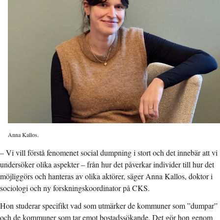
Anna Kallos.
– Vi vill förstå fenomenet social dumpning i stort och det innebär att vi
undersöker olika aspekter – från hur det påverkar individer till hur det
möjliggörs och hanteras av olika aktörer, säger Anna Kallos, doktor i
sociologi och ny forskningskoordinator på CKS.
Hon studerar specifikt vad som utmärker de kommuner som ”dumpar”
och de kommuner som tar emot bostadssökande. Det gör hon genom