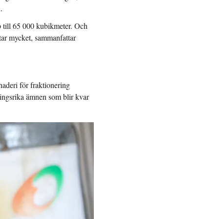
.
p till 65 000 kubikmeter. Och
ttar mycket, sammanfattar
naderi för fraktionering
äringsrika ämnen som blir kvar