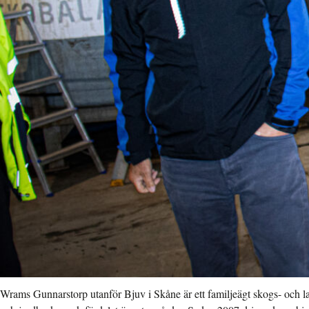
Wrams Gunnarstorp utanför Bjuv i Skåne är ett familjeägt skogs- och 