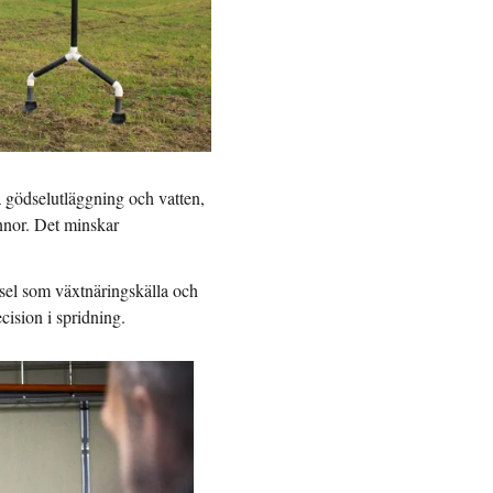
a gödselutläggning och vatten,
unnor. Det minskar
sel som växtnäringskälla och
ision i spridning.