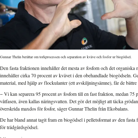
Gunnar Thelin berättar om torkprocessen och separation av kväve och fosfor ur biogödsel.
Den fasta fraktionen innehåller det mesta av fosforn och det organiska 
innehåller cirka 70 procent av kvävet i den obehandlade biogödseln. Gen
material, med hjälp av flockulanter (ett avskiljningsämne), får de bättr
− Vi kan separera 95 procent av fosforn till en fast fraktion, medan 75 
våtfasen, även kallas näringsvatten. Det gör det möjligt att täcka gröda
överskrida maxdos för fosfor, säger Gunnar Thelin från Ekobalans.
De har bland annat tagit fram en biogödsel i pelletsformat av den fasta
för trädgårdsgödsel.