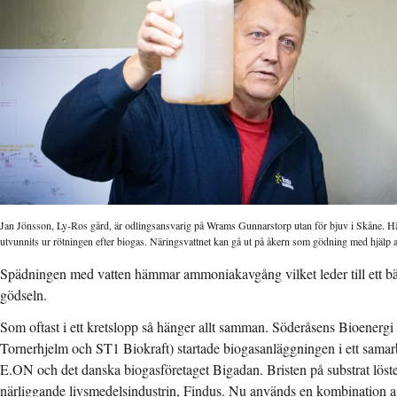
Jan Jönsson, Ly-Ros gård, är odlingsansvarig på Wrams Gunnarstorp utan för bjuv i Skåne. Hä
utvunnits ur rötningen efter biogas. Näringsvattnet kan gå ut på åkern som gödning med hjälp 
Spädningen med vatten hämmar ammoniakavgång vilket leder till ett bät
gödseln.
Som oftast i ett kretslopp så hänger allt samman. Söderåsens Bioenergi
Tornerhjelm och ST1 Biokraft) startade biogasanläggningen i ett sam
E.ON och det danska biogasföretaget Bigadan. Bristen på substrat lö
närliggande livsmedelsindustrin, Findus. Nu används en kombination av