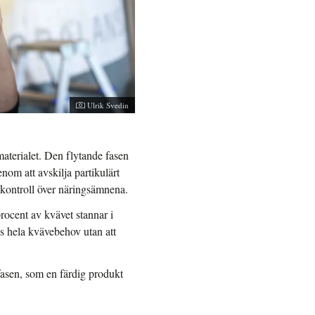
Fotograf:
Ulrik Svedin
materialet. Den flytande fasen
om att avskilja partikulärt
e kontroll över näringsämnena.
procent av kvävet stannar i
ns hela kvävebehov utan att
 fasen, som en färdig produkt