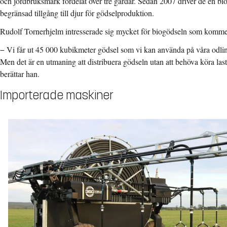
och jordbruksmark fördelat över tre gårdar. Sedan 2007 driver de en bi
begränsad tillgång till djur för gödselproduktion.
Rudolf Tornerhjelm intresserade sig mycket för biogödseln som kommer
− Vi får ut 45 000 kubikmeter gödsel som vi kan använda på våra odlinga
Men det är en utmaning att distribuera gödseln utan att behöva köra last
berättar han.
Importerade maskiner