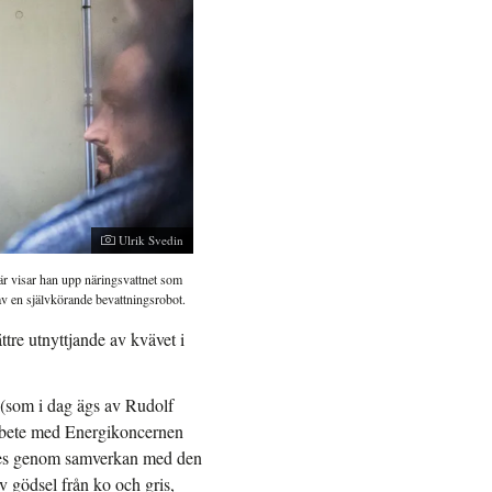
Ulrik Svedin
r visar han upp näringsvattnet som
av en självkörande bevattningsrobot.
tre utnyttjande av kvävet i
 (som i dag ägs av Rudolf
arbete med Energikoncernen
stes genom samverkan med den
 gödsel från ko och gris,