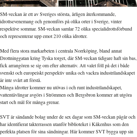
SM-veckan är ett av Sveriges största, årligen återkommande,
idrottsevenemang och genomförs på olika orter i Sverige, vinter
respektive sommar. SM-veckan samlar 72 olika specialidrottsförbund
och representerar upp emot 210 olika idrotter.
Med flera stora markarbeten i centrala Norrköping, bland annat
Drottninggatan kring Tyska torget, där SM-veckan tidigare haft sin bas,
fick arrangören se sig om efter alternativ. Att valet föll på det i både
svenskt och europeiskt perspektiv unika och vackra industrilandskapet
är inte svårt att förstå.
Många idrotter kommer nu utövas i och runt industrilandskapet,
vattentävlingar avgörs i Strömmen och Bergsbron kommer att utgöra
start och mål för många grenar.
SVT är sändande bolag under de sex dagar som SM-veckan pågår och
har identifierat takterrassen utanför biblioteket i Kåkenhus som den
perfekta platsen för sina sändningar. Här kommer SVT bygga upp sin