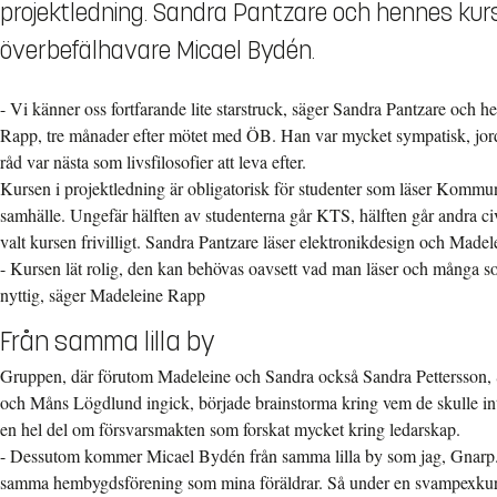
projektledning. Sandra Pantzare och hennes kurs
överbefälhavare Micael Bydén.
- Vi känner oss fortfarande lite starstruck, säger Sandra Pantzare och
Rapp, tre månader efter mötet med ÖB. Han var mycket sympatisk, jord
råd var nästa som livsfilosofier att leva efter.
Kursen i projektledning är obligatorisk för studenter som läser Kommun
samhälle. Ungefär hälften av studenterna går KTS, hälften går andra c
valt kursen frivilligt. Sandra Pantzare läser elektronikdesign och Mad
- Kursen lät rolig, den kan behövas oavsett vad man läser och många so
nyttig, säger Madeleine Rapp
Från samma lilla by
Gruppen, där förutom Madeleine och Sandra också Sandra Pettersson
och Måns Lögdlund ingick, började brainstorma kring vem de skulle inter
en hel del om försvarsmakten som forskat mycket kring ledarskap.
- Dessutom kommer Micael Bydén från samma lilla by som jag, Gnarp. 
samma hembygdsförening som mina föräldrar. Så under en svampexkurs