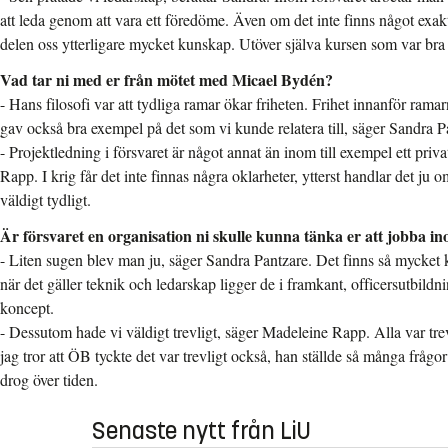
att leda genom att vara ett föredöme. Även om det inte finns något exakt 
delen oss ytterligare mycket kunskap. Utöver själva kursen som var bra i
Vad tar ni med er från mötet med Micael Bydén?
- Hans filosofi var att tydliga ramar ökar friheten. Frihet innanför rama
gav också bra exempel på det som vi kunde relatera till, säger Sandra P
- Projektledning i försvaret är något annat än inom till exempel ett priv
Rapp. I krig får det inte finnas några oklarheter, ytterst handlar det ju 
väldigt tydligt.
Är försvaret en organisation ni skulle kunna tänka er att jobba i
- Liten sugen blev man ju, säger Sandra Pantzare. Det finns så mycket
när det gäller teknik och ledarskap ligger de i framkant, officersutbildni
koncept.
- Dessutom hade vi väldigt trevligt, säger Madeleine Rapp. Alla var trevl
jag tror att ÖB tyckte det var trevligt också, han ställde så många frågor
drog över tiden.
Senaste nytt från LiU