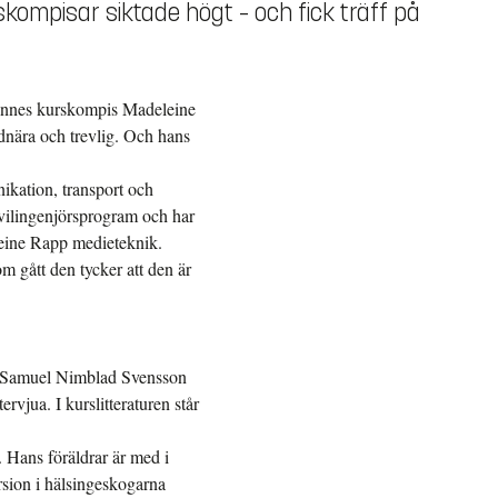
kompisar siktade högt – och fick träff på
 hennes kurskompis Madeleine
nära och trevlig. Och hans
ikation, transport och
ivilingenjörsprogram och har
eleine Rapp medieteknik.
m gått den tycker att den är
, Samuel Nimblad Svensson
vjua. I kurslitteraturen står
Hans föräldrar är med i
ion i hälsingeskogarna