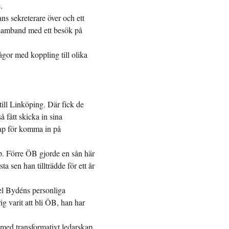
.
ns sekreterare över och ett
 samband med ett besök på
ågor med koppling till olika
till Linköping. Där fick de
 fått skicka in sina
ap för komma in på
app. Förre ÖB gjorde en sån här
a sen han tillträdde för ett år
el Bydéns personliga
g varit att bli ÖB, han har
 med transformativt ledarskap,