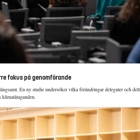
törre fokus på genomförande
ör långsamt. En ny studie undersöker vilka förändringar delegater och de
as klimatåtaganden.