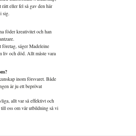
rätt eller fel så gav den här
 sig.
rna föder kreativitet och han
antzare.
at företag, säger Madeleine
om liv och död. Allt måste vara
nom?
 kunskap inom försvaret. Både
ngen är ju ett beprövat
iga, allt var så effektivt och
 till oss om vår utbildning så vi