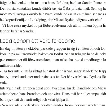
frågade helt enkelt min mamma hans föräldrar, berättar Sandra Pantzare
Den första kontakten kunde därför tas via ÖB:s privata mail. Sen tog ha
möte med Sveriges överbefälhavare kunde bokas in en månad senare i
helikopterflottiljen i Linköping, där Micael Bydén tidigare varit chef.
- Vi lade extra mycket tid på förberedelserna och att formulera öppna fr
teorier, berättar Sandra.
Leda genom att vara föredöme
En dag i mitten av oktober packade gruppen in sig i en liten bil och for 
köra in på militärområdet bakom en lotsbil. Sedan tidigare hade de också
personnummer till försvarsmakten, man måste ha svenskt medborgarsk
militärområdet.
- Jag tror inte vi insåg riktigt hur stort det här var, säger Madeleine R
intervju med studenter under sina sex år. Det här var Micael Bydéns först
sedan.
Intervjun hade gruppen delat upp i två delar. En del handlade om Mica
erfarenheter, hans barndom och uppväxt. Hans mål har till exempel aldri
bara tyckt att det varit roligt och velat hjälpa till.
- Sen pratade vi ledarskap, berättar Sandra. Inom försvaret arbetar man