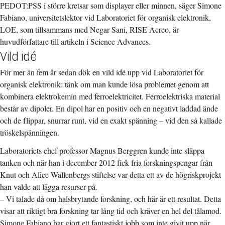
PEDOT:PSS i större kretsar som displayer eller minnen, säger Simone
Fabiano, universitetslektor vid Laboratoriet för organisk elektronik,
LOE, som tillsammans med Negar Sani, RISE Acreo, är
huvudförfattare till artikeln i Science Advances.
Vild idé
För mer än fem år sedan dök en vild idé upp vid Laboratoriet för
organisk elektronik: tänk om man kunde lösa problemet genom att
kombinera elektrokemin med ferroelektricitet. Ferroelektriska material
består av dipoler. En dipol har en positiv och en negativt laddad ände
och de flippar, snurrar runt, vid en exakt spänning – vid den så kallade
tröskelspänningen.
Laboratoriets chef professor Magnus Berggren kunde inte släppa
tanken och när han i december 2012 fick fria forskningspengar från
Knut och Alice Wallenbergs stiftelse var detta ett av de högriskprojekt
han valde att lägga resurser på.
– Vi talade då om halsbrytande forskning, och här är ett resultat. Detta
visar att riktigt bra forskning tar lång tid och kräver en hel del tålamod.
Simone Fabiano har gjort ett fantastiskt jobb som inte givit upp när