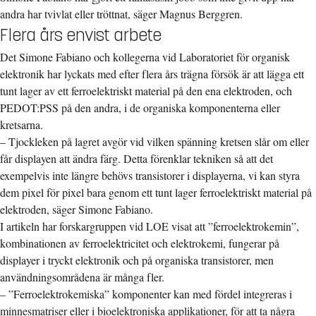
andra har tvivlat eller tröttnat, säger Magnus Berggren.
Flera års envist arbete
Det Simone Fabiano och kollegerna vid Laboratoriet för organisk
elektronik har lyckats med efter flera års trägna försök är att lägga ett
tunt lager av ett ferroelektriskt material på den ena elektroden, och
PEDOT:PSS på den andra, i de organiska komponenterna eller
kretsarna.
– Tjockleken på lagret avgör vid vilken spänning kretsen slår om eller
får displayen att ändra färg. Detta förenklar tekniken så att det
exempelvis inte längre behövs transistorer i displayerna, vi kan styra
dem pixel för pixel bara genom ett tunt lager ferroelektriskt material på
elektroden, säger Simone Fabiano.
I artikeln har forskargruppen vid LOE visat att ”ferroelektrokemin”,
kombinationen av ferroelektricitet och elektrokemi, fungerar på
displayer i tryckt elektronik och på organiska transistorer, men
användningsområdena är många fler.
– ”Ferroelektrokemiska” komponenter kan med fördel integreras i
minnesmatriser eller i bioelektroniska applikationer, för att ta några