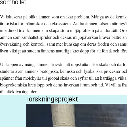
samhället.
Vi fokuserar på olika ämnen som orsakar problem. Många av de kemika
är toxiska för människor och ekosystem. Andra ämnen, såsom näringsä
inte direkt toxiska men kan skapa stora miljöproblem på andra sätt. Or
ämnen som samhället sprider och dessas miljöpåverkan kräver bättre an
övervakning och kontroll, samt mer kunskap om deras flöden och sams
även viktigt att studera ämnens naturliga kretslopp för att förstå och f
Utsläppen av många ämnen är svåra att uppskatta i stor skala och därfö
studerar även ämnens biologiska, kemiska och fysikaliska processer och
spänner från molekylär till global skala och syftar till att kartlägga vi
biogeokemiska kretslopp och deras inverkan i rum och tid. Vi vill ta 
till effektiva åtgärder.
Forskningsprojekt