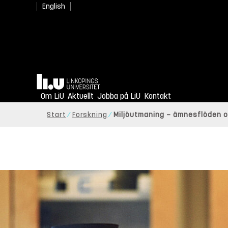
English
Hem
Om LiU
Aktuellt
Jobba på LiU
Kontakt
Start
Forskning
Miljöutmaning — ämnesflöden o