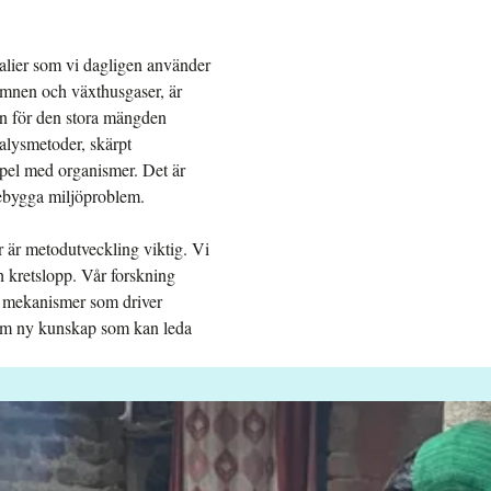
lier som vi dagligen använder
mnen och växthusgaser, är
on för den stora mängden
alysmetoder, skärpt
pel med organismer. Det är
örebygga miljöproblem.
r är metodutveckling viktig. Vi
 kretslopp. Vår forskning
lka mekanismer som driver
fram ny kunskap som kan leda