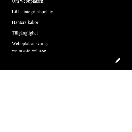
Om webbplatsen
LiU:s integritetspolicy
Hantera kakor
Tillgänglighet
Webbplatsansvarig:
webmaster@liu.se
Redig