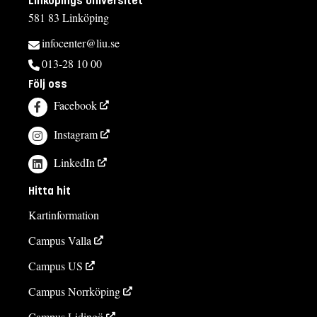
Linköpings universitet
581 83 Linköping
infocenter@liu.se
013-28 10 00
Följ oss
Facebook
Instagram
LinkedIn
Hitta hit
Kartinformation
Campus Valla
Campus US
Campus Norrköping
Campus Lidingö