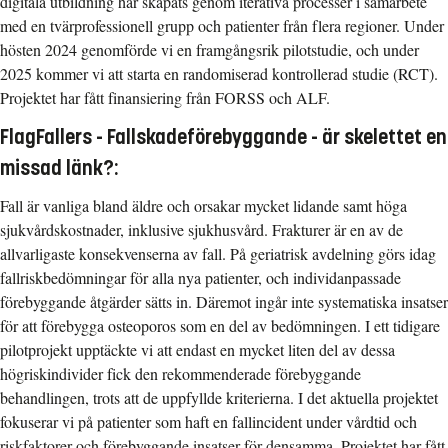
digitala utbildning har skapats genom iterativa processer i samarbete
med en tvärprofessionell grupp och patienter från flera regioner. Under
hösten 2024 genomförde vi en framgångsrik pilotstudie, och under
2025 kommer vi att starta en randomiserad kontrollerad studie (RCT).
Projektet har fått finansiering från FORSS och ALF.
FlagFallers - Fallskadeförebyggande - är skelettet en
missad länk?:
Fall är vanliga bland äldre och orsakar mycket lidande samt höga
sjukvårdskostnader, inklusive sjukhusvård. Frakturer är en av de
allvarligaste konsekvenserna av fall. På geriatrisk avdelning görs idag
fallriskbedömningar för alla nya patienter, och individanpassade
förebyggande åtgärder sätts in. Däremot ingår inte systematiska insatser
för att förebygga osteoporos som en del av bedömningen. I ett tidigare
pilotprojekt upptäckte vi att endast en mycket liten del av dessa
högriskindivider fick den rekommenderade förebyggande
behandlingen, trots att de uppfyllde kriterierna. I det aktuella projektet
fokuserar vi på patienter som haft en fallincident under vårdtid och
riskfaktorer och förebyggande insatser för densamma. Projektet har fått