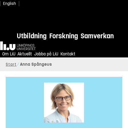
English
Utbildning
Forskning
Samverkan
Hem
Om LiU
Aktuellt
Jobba på LiU
Kontakt
Start
Anna Spångeus