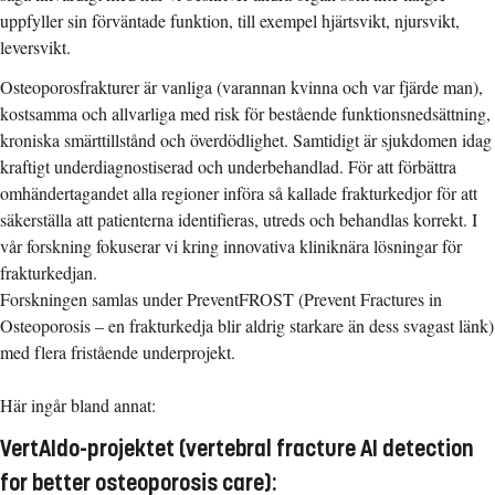
uppfyller sin förväntade funktion, till exempel hjärtsvikt, njursvikt,
leversvikt.
Osteoporosfrakturer är vanliga (varannan kvinna och var fjärde man),
kostsamma och allvarliga med risk för bestående funktionsnedsättning,
kroniska smärttillstånd och överdödlighet. Samtidigt är sjukdomen idag
kraftigt underdiagnostiserad och underbehandlad. För att förbättra
omhändertagandet alla regioner införa så kallade frakturkedjor för att
säkerställa att patienterna identifieras, utreds och behandlas korrekt. I
vår forskning fokuserar vi kring innovativa kliniknära lösningar för
frakturkedjan.
Forskningen samlas under PreventFROST (Prevent Fractures in
Osteoporosis – en frakturkedja blir aldrig starkare än dess svagast länk)
med flera fristående underprojekt.
Här ingår bland annat:
VertAIdo-projektet (vertebral fracture AI detection
for better osteoporosis care):