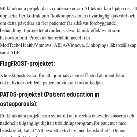
Ett kliniknära projekt där vi undersöker om AI-teknik kan hjälpa oss att
upptäcka fler kotfrakturer (kotkompressioner) i vardaglig sjukvård och
om detta påverkar att fler patienter får adekvat förebyggande
behandling. I projektet utvärderas såväl klinisk effektivitet som
hälsoekonomi. Projektet har erhållit medel från
MedTech4Health/Vinnova, AIDA/Vinnova, Linköpings läkaresällskap
samt ALF.
FlagFROST-projektet:
Kliniskt beslutsstöd för att i journalsystemet få stöd att identifiera
riskindivider och leda patienten vidare i frakturkedjan.
PATOS-projektet (Patient education in
osteoporosis):
Ett kliniknära projekt som syftar till att utveckla ett evidensbaserat och
nationellt tillgängligt digitalt utbildningsprogram för patienter med
benskörhet, kallat “Att leva ett aktivt liv med benskörhet”. Denna