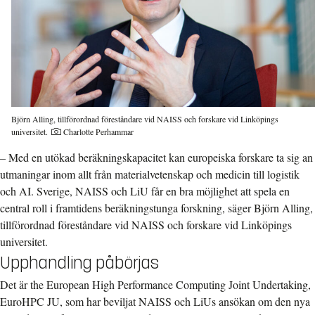
Björn Alling, tillförordnad föreståndare vid NAISS och forskare vid Linköpings
Fotograf:
universitet.
Charlotte Perhammar
– Med en utökad beräkningskapacitet kan europeiska forskare ta sig an
utmaningar inom allt från materialvetenskap och medicin till logistik
och AI. Sverige, NAISS och LiU får en bra möjlighet att spela en
central roll i framtidens beräkningstunga forskning, säger Björn Alling,
tillförordnad föreståndare vid NAISS och forskare vid Linköpings
universitet.
Upphandling påbörjas
Det är the European High Performance Computing Joint Undertaking,
EuroHPC JU, som har beviljat NAISS och LiUs ansökan om den nya