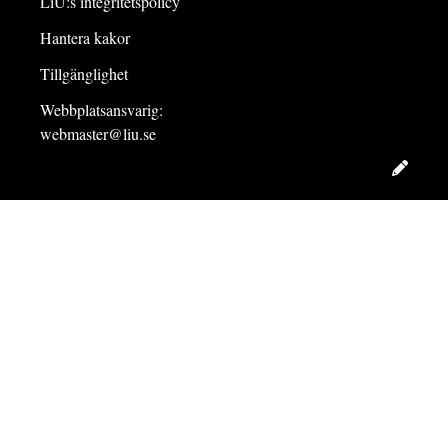
LiU:s integritetspolicy
Hantera kakor
Tillgänglighet
Webbplatsansvarig:
webmaster@liu.se
Redig