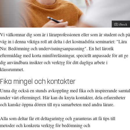
Fotograf
iStock
Vi välkomnar dig som är i lärarprofessionen eller som är student och på
väg in i denna viktiga roll att delta i det kostnadsfria seminariet: "Lära
Nu: Bedömning och undervisningsanpassning". En hel lärorik
eftermiddag med korta miniföreläsningar, speciellt anpassade för att ge
dig användbara insikter och verktyg för ditt dagliga arbete i
klassrummet.
Fika mingel och kontakter
Unna dig också en stunds avkoppling med fika och inspirerande samtal
under vårt eftermingel. Här kan du knyta kontakter, dela erfarenheter
och kanske öppna dörren till nya samarbeten med andra lärare.
Alla som deltar får ett deltagarintyg och garanteras att få tips till
metoder och konkreta verktyg för bedömning och