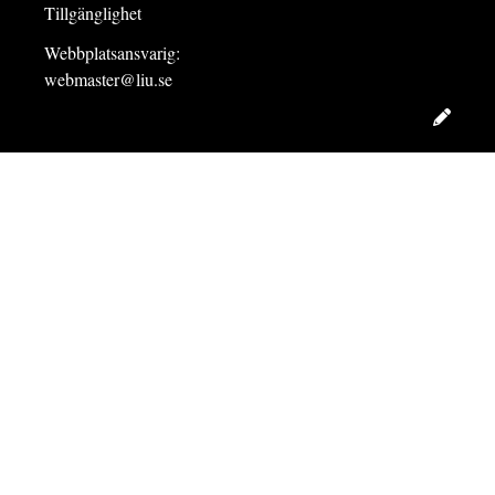
Tillgänglighet
Webbplatsansvarig:
webmaster@liu.se
Redig