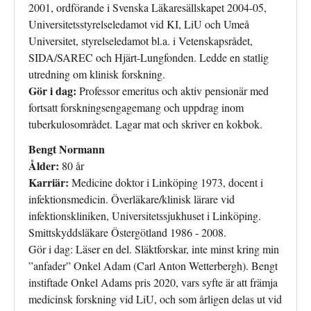
2001, ordförande i Svenska Läkaresällskapet 2004-05,
Universitetsstyrelseledamot vid KI, LiU och Umeå
Universitet, styrelseledamot bl.a. i Vetenskapsrådet,
SIDA/SAREC och Hjärt-Lungfonden. Ledde en statlig
utredning om klinisk forskning.
Gör i dag:
Professor emeritus och aktiv pensionär med
fortsatt forskningsengagemang och uppdrag inom
tuberkulosområdet. Lagar mat och skriver en kokbok.
Bengt Normann
Ålder:
80 år
Karriär:
Medicine doktor i Linköping 1973, docent i
infektionsmedicin. Överläkare/klinisk lärare vid
infektionskliniken, Universitetssjukhuset i Linköping.
Smittskyddsläkare Östergötland 1986 - 2008.
Gör i dag: Läser en del. Släktforskar, inte minst kring min
”anfader” Onkel Adam (Carl Anton Wetterbergh). Bengt
instiftade Onkel Adams pris 2020, vars syfte är att främja
medicinsk forskning vid LiU, och som årligen delas ut vid