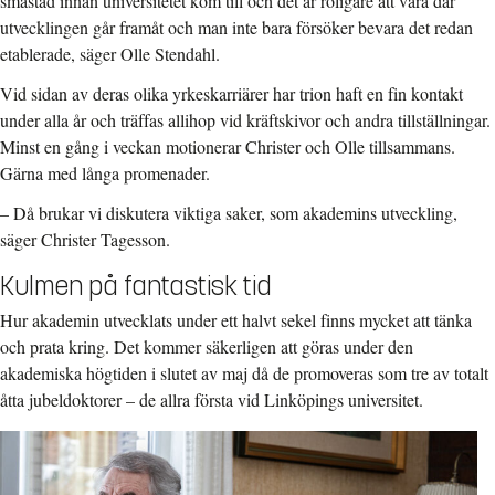
småstad innan universitetet kom till och det är roligare att vara där
utvecklingen går framåt och man inte bara försöker bevara det redan
etablerade, säger Olle Stendahl.
Vid sidan av deras olika yrkeskarriärer har trion haft en fin kontakt
under alla år och träffas allihop vid kräftskivor och andra tillställningar.
Minst en gång i veckan motionerar Christer och Olle tillsammans.
Gärna med långa promenader.
– Då brukar vi diskutera viktiga saker, som akademins utveckling,
säger Christer Tagesson.
Kulmen på fantastisk tid
Hur akademin utvecklats under ett halvt sekel finns mycket att tänka
och prata kring. Det kommer säkerligen att göras under den
akademiska högtiden i slutet av maj då de promoveras som tre av totalt
åtta jubeldoktorer – de allra första vid Linköpings universitet.