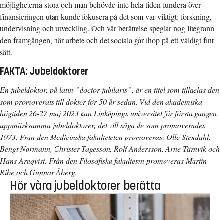
möjligheterna stora och man behövde inte hela tiden fundera över
finansieringen utan kunde fokusera på det som var viktigt: forskning,
undervisning och utveckling. Och vår berättelse speglar nog litegrann
den framgången, när arbete och det sociala går ihop på ett väldigt fint
sätt.
FAKTA: Jubeldoktorer
En jubeldoktor, på latin ”doctor jubilaris”, är en titel som tilldelas den
som promoverats till doktor för 50 år sedan. Vid den akademiska
högtiden 26-27 maj 2023 kan Linköpings universitet för första gången
uppmärksamma jubeldoktorer, det vill säga de som promoverades
1973. Från den Medicinska fakulteteten promoveras: Olle Stendahl,
Bengt Normann, Christer Tagesson, Rolf Andersson, Arne Tärnvik och
Hans Arnqvist. Från den Filosofiska fakulteten promoveras Martin
Ribe och Gunnar Åberg.
Hör våra jubeldoktorer berätta