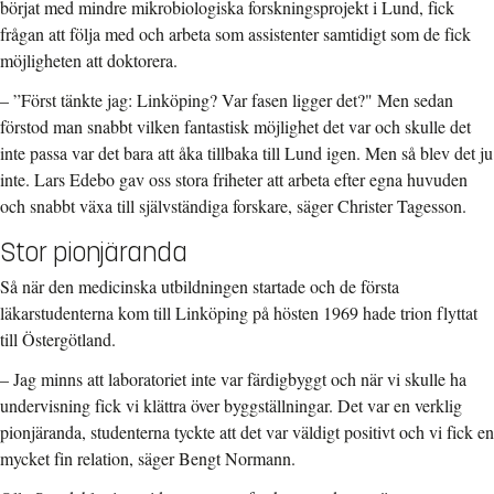
börjat med mindre mikrobiologiska forskningsprojekt i Lund, fick
frågan att följa med och arbeta som assistenter samtidigt som de fick
möjligheten att doktorera.
– ”Först tänkte jag: Linköping? Var fasen ligger det?" Men sedan
förstod man snabbt vilken fantastisk möjlighet det var och skulle det
inte passa var det bara att åka tillbaka till Lund igen. Men så blev det ju
inte. Lars Edebo gav oss stora friheter att arbeta efter egna huvuden
och snabbt växa till självständiga forskare, säger Christer Tagesson.
Stor pionjäranda
Så när den medicinska utbildningen startade och de första
läkarstudenterna kom till Linköping på hösten 1969 hade trion flyttat
till Östergötland.
– Jag minns att laboratoriet inte var färdigbyggt och när vi skulle ha
undervisning fick vi klättra över byggställningar. Det var en verklig
pionjäranda, studenterna tyckte att det var väldigt positivt och vi fick en
mycket fin relation, säger Bengt Normann.