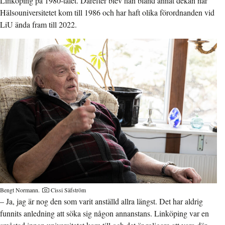
Linköping på 1980-talet. Därefter blev han bland annat dekan när
Hälsouniversitetet kom till 1986 och har haft olika förordnanden vid
LiU ända fram till 2022.
Bengt Normann.
Cissi Säfström
– Ja, jag är nog den som varit anställd allra längst. Det har aldrig
funnits anledning att söka sig någon annanstans. Linköping var en