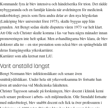
Kommande fyra år blev intensiva och händelserika för trion. Det rådde
nybyggaranda och en familjär känsla när avdelningen för medicinsk
mikrobiologi, precis som flera andra delar av den nya högskolan
(Linköping blev universitet först 1975), skulle byggas upp från
grunden. Att Bengt sedan skulle disputera våren 1973 var helt klart.
Att Olle och Christer skulle komma i fas var bara några månader innan
promoveringen inte helt spikat. Men avhandlingarna blev klara, de blev
doktorer alla tre – en stor prestation som också blev en språngbräda till
deras framgångsrika yrkeskarriärer.
Karriärer som alla kretsat runt LiU.
Varit anställd längst
Bengt Normann blev infektionsläkare och senare även
smittskyddsläkare. Under hela sitt yrkesverksamma liv fortsatte han
även att undervisa vid Medicinska fakulteten.
Christer Tagesson satsade på forskningen, blev docent i klinisk kemi
och senare professor i arbets- och miljömedicin. Olle Stendahl fortsatte
med mikrobiologi, blev snabbt docent och fick ta över professuren i