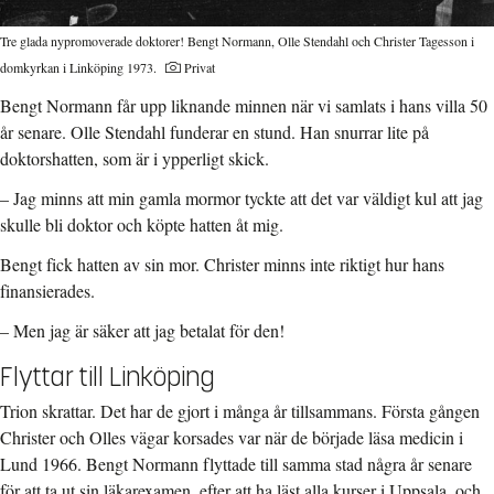
Tre glada nypromoverade doktorer! Bengt Normann, Olle Stendahl och Christer Tagesson i
domkyrkan i Linköping 1973.
Privat
Bengt Normann får upp liknande minnen när vi samlats i hans villa 50
år senare. Olle Stendahl funderar en stund. Han snurrar lite på
doktorshatten, som är i ypperligt skick.
– Jag minns att min gamla mormor tyckte att det var väldigt kul att jag
skulle bli doktor och köpte hatten åt mig.
Bengt fick hatten av sin mor. Christer minns inte riktigt hur hans
finansierades.
– Men jag är säker att jag betalat för den!
Flyttar till Linköping
Trion skrattar. Det har de gjort i många år tillsammans. Första gången
Christer och Olles vägar korsades var när de började läsa medicin i
Lund 1966. Bengt Normann flyttade till samma stad några år senare
för att ta ut sin läkarexamen, efter att ha läst alla kurser i Uppsala, och