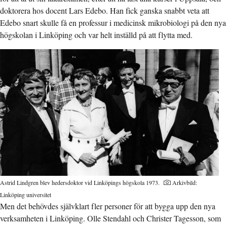
doktorera hos docent Lars Edebo. Han fick ganska snabbt veta att
Edebo snart skulle få en professur i medicinsk mikrobiologi på den nya
högskolan i Linköping och var helt inställd på att flytta med.
Astrid Lindgren blev hedersdoktor vid Linköpings högskola 1973.
Arkivbild:
Linköping universitet
Men det behövdes självklart fler personer för att bygga upp den nya
verksamheten i Linköping. Olle Stendahl och Christer Tagesson, som