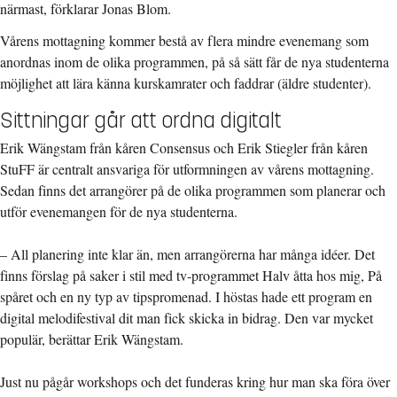
närmast, förklarar Jonas Blom.
Vårens mottagning kommer bestå av flera mindre evenemang som
anordnas inom de olika programmen, på så sätt får de nya studenterna
möjlighet att lära känna kurskamrater och faddrar (äldre studenter).
Sittningar går att ordna digitalt
Erik Wängstam från kåren Consensus och Erik Stiegler från kåren
StuFF är centralt ansvariga för utformningen av vårens mottagning.
Sedan finns det arrangörer på de olika programmen som planerar och
utför evenemangen för de nya studenterna.
– All planering inte klar än, men arrangörerna har många idéer. Det
finns förslag på saker i stil med tv-programmet Halv åtta hos mig, På
spåret och en ny typ av tipspromenad. I höstas hade ett program en
digital melodifestival dit man fick skicka in bidrag. Den var mycket
populär, berättar Erik Wängstam.
Just nu pågår workshops och det funderas kring hur man ska föra över