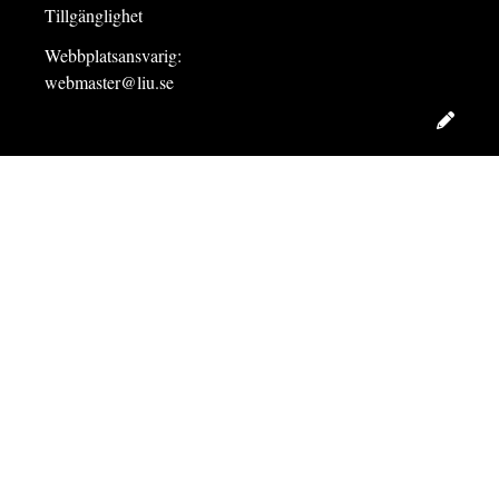
Tillgänglighet
Webbplatsansvarig:
webmaster@liu.se
Redig