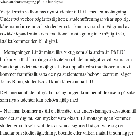
Våren studentmottagning på LiU blir digital.
Varje termin välkomnas nya studenter till LiU med en mottagning.
Under två veckor pågår festligheter, studentföreningar visar upp sig,
kårerna informerar och studenterna lär känna varandra. På grund av
covid-19-pandemin är en traditionell mottagning inte möjlig i vår,
istället kommer den bli digital.
– Mottagningen i år är minst lika viktig som alla andra år. På LiU
brukar vi alltid ha många aktiviteter och det är något vi vill värna om.
Samtidigt är det inte möjligt att visa upp alla våra traditioner, utan vi
kommer framförallt sätta de nya studenternas behov i centrum, säger
Jonas Blom, studentsocial kontaktperson på LiU.
Det innebär att den digitala mottagningen kommer att fokusera på saker
som nya studenter kan behöva hjälp med.
– När man kommer ny till ett lärosäte, där undervisningen dessutom till
stor del är digital, kan mycket vara oklart. På mottagningen kommer
studenterna få veta vart de ska vända sig med frågor, vare sig de
handlar om studievägledning, boende eller vilken mataffär som ligger