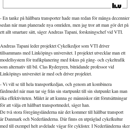
- En tanke på hållbara transporter hade man redan för många decennier
sedan när man planerade nya områden, men jag tror att man gör det på
ett allt smartare sätt, säger Andreas Tapani, forskningschef vid VTI.
Andreas Tapani leder projektet Cykelkedjor som VTI driver
tillsammans med Linköpings universitet. I projektet utvecklar man ett
modellsystem för trafikplanering med fokus på gång- och cykeltrafik
som alternativ till bil. Clas Rydergren, biträdande professor vid
Linköpings universitet är med och driver projektet.
- Vi vill se till hela transportkedjan, och genom att kombinera
färdmedel när man tar sig från sin startpunkt till sin slutpunkt kan man
öka effektiviteten. Målet är att kunna ge människor rätt förutsättningar
för att välja ett hållbart transportmedel, säger han.
De två stora föregångsländerna när det kommer till hållbar transport
är Danmark och Nederländerna. Där finns en utpräglad cykelkultur
med till exempel helt avdelade vägar för cyklister. I Nederländerna sker