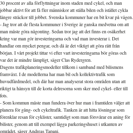
30 procent av alla förflyttningar inom staden med cykel, och man
jobbar aktivt för att få fler människor att ställa bilen och istället cykla
längre sträckor till jobbet. Svenska kommuner har en bit kvar på vägen.
- Jag tror att de flesta kommuner i Sverige är ganska medvetna om att
man måste göra någonting. Sedan tror jag att det finns en osäkerhet
kring var man gör investeringarna och vad man investerar i. Det
handlar om mycket pengar, och då är det viktigt att göra rätt från
början. I vårt projekt tittar vi efter vart investeringarna bör göras och
var det är mindre lämpligt, säger Clas Rydergren.
Dagens trafikplaneringsmodeller tillkom i samband med bilismens
framväxt. I de modellerna har man bil och kollektivtrafik som
huvudfärdmedel, och där har man analyserat stora områden utan att
riktigt ta hänsyn till de korta delresorna som sker med cykel- eller till
fots.
- Som kommun måste man fundera över hur man i framtiden väljer att
planera för gång- och cykeltrafik. Tanken är att hitta lösningar som
förenklar resan för cyklister, samtidigt som man försvårar en aning för
bilister, genom att till exempel lägga parkeringshuset i utkanten av
området, säger Andreas Tapani.