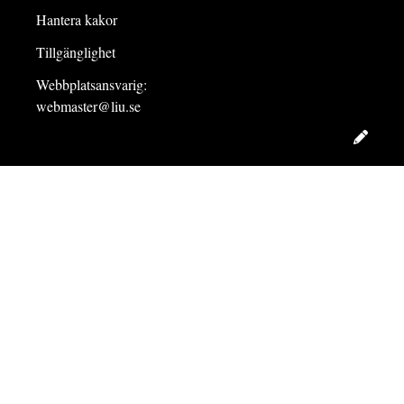
Hantera kakor
Tillgänglighet
Webbplatsansvarig:
webmaster@liu.se
Redig