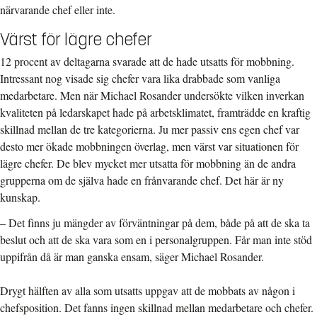
närvarande chef eller inte.
Värst för lägre chefer
12 procent av deltagarna svarade att de hade utsatts för mobbning.
Intressant nog visade sig chefer vara lika drabbade som vanliga
medarbetare. Men när Michael Rosander undersökte vilken inverkan
kvaliteten på ledarskapet hade på arbetsklimatet, framträdde en kraftig
skillnad mellan de tre kategorierna. Ju mer passiv ens egen chef var
desto mer ökade mobbningen överlag, men värst var situationen för
lägre chefer. De blev mycket mer utsatta för mobbning än de andra
grupperna om de själva hade en frånvarande chef. Det här är ny
kunskap.
– Det finns ju mängder av förväntningar på dem, både på att de ska ta
beslut och att de ska vara som en i personalgruppen. Får man inte stöd
uppifrån då är man ganska ensam, säger Michael Rosander.
Drygt hälften av alla som utsatts uppgav att de mobbats av någon i
chefsposition. Det fanns ingen skillnad mellan medarbetare och chefer.