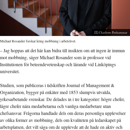
Fotograf:
Charlotte Perhammar
Michael Rosander forskar kring mobbning i arbetslivet.
– Jag hoppas att det här kan bidra till insikten om att ingen är immun
mot mobbning, säger Michael Rosander som är professor vid
Institutionen för beteendevetenskap och lärande vid Linköpings
universitet.
Studien, som publiceras i tidskriften Journal of Management &
Organization, bygger på enkäter med 1853 slumpvis utvalda,
yrkesarbetande svenskar. De delades in i tre kategorier: högre chefer,
lägre chefer nära medarbetarna och vanliga medarbetare utan
chefsansvar. Frågorna handlade dels om deras personliga upplevelser
av olika former av mobbning, dels om kvaliteten på ledarskapet på
arbetsplatsen, det vill säga om de upplevde att de hade en aktiv och