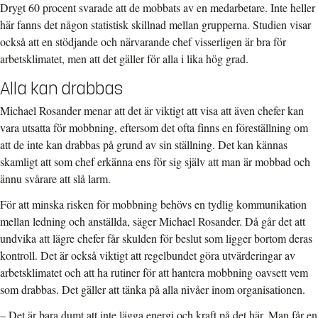
Drygt 60 procent svarade att de mobbats av en medarbetare. Inte heller
här fanns det någon statistisk skillnad mellan grupperna. Studien visar
också att en stödjande och närvarande chef visserligen är bra för
arbetsklimatet, men att det gäller för alla i lika hög grad.
Alla kan drabbas
Michael Rosander menar att det är viktigt att visa att även chefer kan
vara utsatta för mobbning, eftersom det ofta finns en föreställning om
att de inte kan drabbas på grund av sin ställning. Det kan kännas
skamligt att som chef erkänna ens för sig själv att man är mobbad och
ännu svårare att slå larm.
För att minska risken för mobbning behövs en tydlig kommunikation
mellan ledning och anställda, säger Michael Rosander. Då går det att
undvika att lägre chefer får skulden för beslut som ligger bortom deras
kontroll. Det är också viktigt att regelbundet göra utvärderingar av
arbetsklimatet och att ha rutiner för att hantera mobbning oavsett vem
som drabbas. Det gäller att tänka på alla nivåer inom organisationen.
– Det är bara dumt att inte lägga energi och kraft på det här. Man får en