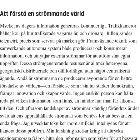
Att förstå en strömmande värld
Mycket av dagens information genereras kontinuerligt. Trafikkameror
håller koll på hur trafikerade vägarna är, och drönare i luften sänder
telemetri, precis som servrar på marken gör. Framväxande teknik som
samverkande autonoma system både producerar och konsumerar
information, och utnyttjar externa strömmar för att utföra sina egna
uppgifter. Dessa strömgenererande resurser är alltmer heterogena,
geografiskt distribuerade och otillförlitliga, utan något centraliserat
ägande. Ändå är strömmarna de producerar avgörande för en bättre
förståelse av världen—en förståelse som i sin tur stärker demokratin,
främjar innovation och skapar värde. Ingen enskild person kan hålla
reda på vilken information som finns, än mindre hur man får åtkomst
till den. Och eftersom landskapet av strömmar ständigt förändras är det
svårt att ens upprätthålla de strömmar som behövs för att besvara en
enda fråga. Jag utvecklar tekniker inom artificiell intelligens för att
hantera dessa problem. Min forskning kretsar kring att uttrycka
spatiotemporala frågor, hitta den information som krävs för att besvara