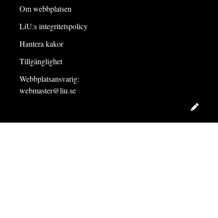
Om webbplatsen
LiU:s integritetspolicy
Hantera kakor
Tillgänglighet
Webbplatsansvarig:
webmaster@liu.se
Redig