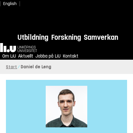
English
Utbildning
Forskning
Samverkan
Hem
Om LiU
Aktuellt
Jobba på LiU
Kontakt
Start
Daniel de Leng