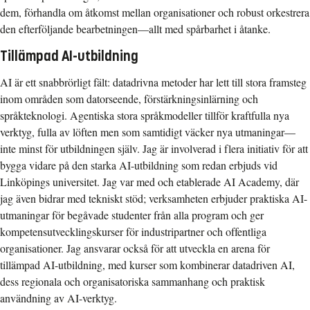
dem, förhandla om åtkomst mellan organisationer och robust orkestrera
den efterföljande bearbetningen—allt med spårbarhet i åtanke.
Tillämpad AI-utbildning
AI är ett snabbrörligt fält: datadrivna metoder har lett till stora framsteg
inom områden som datorseende, förstärkningsinlärning och
språkteknologi. Agentiska stora språkmodeller tillför kraftfulla nya
verktyg, fulla av löften men som samtidigt väcker nya utmaningar—
inte minst för utbildningen själv. Jag är involverad i flera initiativ för att
bygga vidare på den starka AI-utbildning som redan erbjuds vid
Linköpings universitet. Jag var med och etablerade AI Academy, där
jag även bidrar med tekniskt stöd; verksamheten erbjuder praktiska AI-
utmaningar för begåvade studenter från alla program och ger
kompetensutvecklingskurser för industripartner och offentliga
organisationer. Jag ansvarar också för att utveckla en arena för
tillämpad AI-utbildning, med kurser som kombinerar datadriven AI,
dess regionala och organisatoriska sammanhang och praktisk
användning av AI-verktyg.