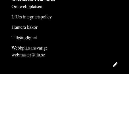
Om webbplatsen
LiU:s integritetspolicy
Hantera kakor
Tillgänglighet
Webbplatsansvarig:
webmaster@liu.se
Redig