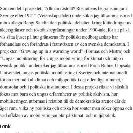
Som en del I projektet, ”Allmän rösträtt? Rösträttens begränsningar i
Sverige efter 1921” (Vetenskapsrådet) undersökte jag tillsammans med
min kollega Bengt Sandin den politiska debatten kring förändringar av
åldersgränser och rösträttsbegränsningar under 1900-talet för att på så
vis sätta ljuset på hur gränserna för politiskt medborgarskap har
förhandlats och förändrats i framväxten av den svenska demokratin. I
projekten ”Growing up in a warming world” (Formas och Mistra) och
”Ungas mobilisering för Ungas mobilisering för klimat och miljö i
svensk politik" undersöker jag tillsammans med Frida Buhre, Uppsala
Universitet, ungas politiska mobilisering i Sverige och internationellt
för en mer radikal klimat och miljöpolitik i det offentliga rummet, i
domstolar och i politiska institutioner. I dessa projekt riktar vi särskilt
fokus mot barn och ungas erfarenheter av politisk aktivism, hur
mobiliseringen utformas i relation till de demokratiska arenor där de
äger rum, vilka ny politiska och etiska horisonter man söker öppna och
vad effekten av mobiliseringen blir på klimat- och miljöpolitik.
Länk