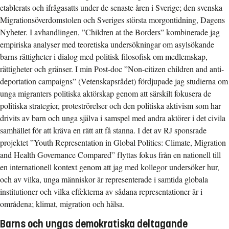
etablerats och ifrågasatts under de senaste åren i Sverige; den svenska
Migrationsöverdomstolen och Sveriges största morgontidning, Dagens
Nyheter. I avhandlingen, ”Children at the Borders” kombinerade jag
empiriska analyser med teoretiska undersökningar om asylsökande
barns rättigheter i dialog med politisk filosofisk om medlemskap,
rättigheter och gränser. I min Post-doc ”Non-citizen children and anti-
deportation campaigns” (Vetenskapsrådet) fördjupade jag studierna om
unga migranters politiska aktörskap genom att särskilt fokusera de
politiska strategier, proteströrelser och den politiska aktivism som har
drivits av barn och unga själva i samspel med andra aktörer i det civila
samhället för att kräva en rätt att få stanna. I det av RJ sponsrade
projektet ”Youth Representation in Global Politics: Climate, Migration
and Health Governance Compared” flyttas fokus från en nationell till
en internationell kontext genom att jag med kollegor undersöker hur,
och av vilka, unga människor är representerade i samtida globala
institutioner och vilka effekterna av sådana representationer är i
områdena; klimat, migration och hälsa.
Barns och ungas demokratiska deltagande