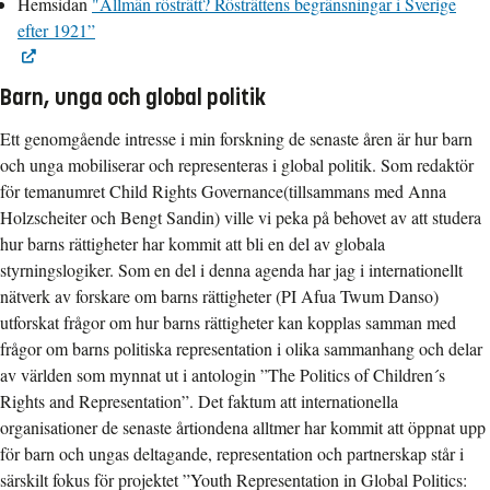
Hemsidan
"Allmän rösträtt? Rösträttens begränsningar i Sverige
efter 1921”
Barn, unga och global politik
Ett genomgående intresse i min forskning de senaste åren är hur barn
och unga mobiliserar och representeras i global politik. Som redaktör
för temanumret Child Rights Governance(tillsammans med Anna
Holzscheiter och Bengt Sandin) ville vi peka på behovet av att studera
hur barns rättigheter har kommit att bli en del av globala
styrningslogiker. Som en del i denna agenda har jag i internationellt
nätverk av forskare om barns rättigheter (PI Afua Twum Danso)
utforskat frågor om hur barns rättigheter kan kopplas samman med
frågor om barns politiska representation i olika sammanhang och delar
av världen som mynnat ut i antologin ”The Politics of Children´s
Rights and Representation”. Det faktum att internationella
organisationer de senaste årtiondena alltmer har kommit att öppnat upp
för barn och ungas deltagande, representation och partnerskap står i
särskilt fokus för projektet ”Youth Representation in Global Politics: