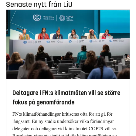
Senaste nytt från LiU
Deltagare i FN:s klimatmöten vill se större
fokus på genomförande
FN:s klimatförhandlingar kritiseras ofta för att gå för
långsamt. En ny studie undersöker vilka förändringar
delegater och deltagare vid klimatmötet COP29 vill se.
Resultaten visar ett starkt stöd för bättre uppföljning av