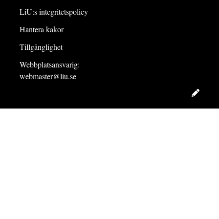
LiU:s integritetspolicy
Hantera kakor
Tillgänglighet
Webbplatsansvarig:
webmaster@liu.se
Redig