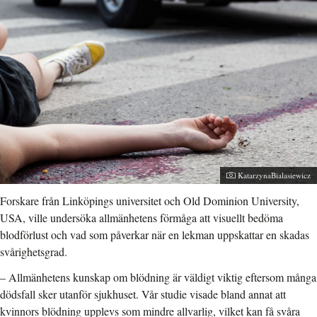
Fotograf:
KatarzynaBialasiewicz
Forskare från Linköpings universitet och Old Dominion University,
USA, ville undersöka allmänhetens förmåga att visuellt bedöma
blodförlust och vad som påverkar när en lekman uppskattar en skadas
svårighetsgrad.
– Allmänhetens kunskap om blödning är väldigt viktig eftersom många
dödsfall sker utanför sjukhuset. Vår studie visade bland annat att
kvinnors blödning upplevs som mindre allvarlig, vilket kan få svåra