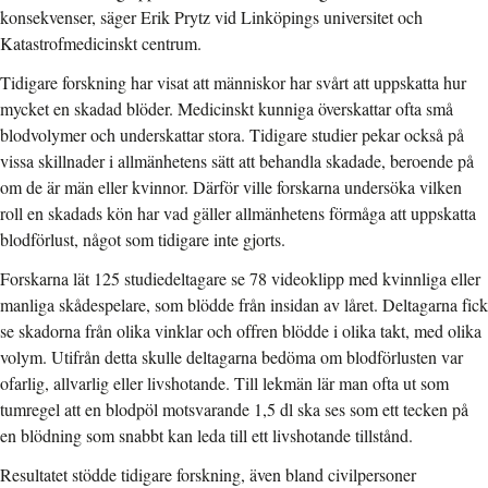
konsekvenser, säger Erik Prytz vid Linköpings universitet och
Katastrofmedicinskt centrum.
Tidigare forskning har visat att människor har svårt att uppskatta hur
mycket en skadad blöder. Medicinskt kunniga överskattar ofta små
blodvolymer och underskattar stora. Tidigare studier pekar också på
vissa skillnader i allmänhetens sätt att behandla skadade, beroende på
om de är män eller kvinnor. Därför ville forskarna undersöka vilken
roll en skadads kön har vad gäller allmänhetens förmåga att uppskatta
blodförlust, något som tidigare inte gjorts.
Forskarna lät 125 studiedeltagare se 78 videoklipp med kvinnliga eller
manliga skådespelare, som blödde från insidan av låret. Deltagarna fick
se skadorna från olika vinklar och offren blödde i olika takt, med olika
volym. Utifrån detta skulle deltagarna bedöma om blodförlusten var
ofarlig, allvarlig eller livshotande. Till lekmän lär man ofta ut som
tumregel att en blodpöl motsvarande 1,5 dl ska ses som ett tecken på
en blödning som snabbt kan leda till ett livshotande tillstånd.
Resultatet stödde tidigare forskning, även bland civilpersoner