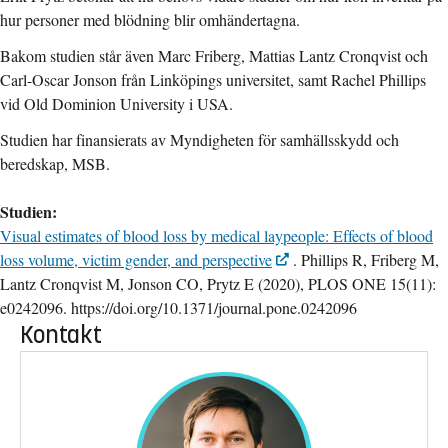
hur personer med blödning blir omhändertagna.
Bakom studien står även Marc Friberg, Mattias Lantz Cronqvist och
Carl-Oscar Jonson från Linköpings universitet, samt Rachel Phillips
vid Old Dominion University i USA.
Studien har finansierats av Myndigheten för samhällsskydd och
beredskap, MSB.
Studien:
Visual estimates of blood loss by medical laypeople: Effects of blood
loss volume, victim gender, and perspective
. Phillips R, Friberg M,
Lantz Cronqvist M, Jonson CO, Prytz E (2020), PLOS ONE 15(11):
e0242096. https://doi.org/10.1371/journal.pone.0242096
Kontakt