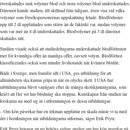
överskattades små volymer blod och stora volymer blod underskattades.
Däremot kunde studien, till skillnad från tidigare, även visa vid vilka
volymer som försökspersonernas uppskattning felade. Blodförluster
upp till 2 dl uppfattades som större än de faktiskt var, medan volymer
som var mer än 4 dl underskattades. Blodvolymer på 3 dl däremot
skattades rätt.
Studien visade också att studiedeltagarna underskattade blodförlusten
mer för kvinnliga offer än manliga offer, oavsett volym. Blodförlust
klassificerades också som mindre livshotande när kvinnor blödde.
Både i Sverige, men framför allt i USA, ges utbildning för att
allmänheten ska kunna gripa in när en olycka skett. I USA har
utbildningarna blivit vanligare efter de många skolskjutningarna, som
krävt att fler vet hur blödning ska stoppas. Kunskapen från studien tar
forskarna nu med sig in i utformningen av dessa utbildningar.
– Om kön påverkar hur en lekman uppfattar en skada måste vi ta med
det i beräkningen när utbildningarna utformas, säger Erik Prytz.
Erik Prytz betonar att nu behövs vidare studier om hur kön inverkar på