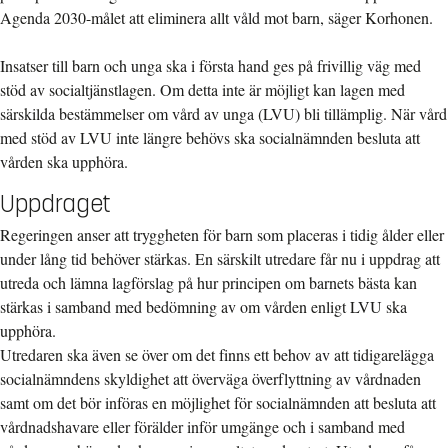
Agenda 2030-målet att eliminera allt våld mot barn, säger Korhonen.
Insatser till barn och unga ska i första hand ges på frivillig väg med
stöd av socialtjänstlagen. Om detta inte är möjligt kan lagen med
särskilda bestämmelser om vård av unga (LVU) bli tillämplig. När vård
med stöd av LVU inte längre behövs ska socialnämnden besluta att
vården ska upphöra.
Uppdraget
Regeringen anser att tryggheten för barn som placeras i tidig ålder eller
under lång tid behöver stärkas. En särskilt utredare får nu i uppdrag att
utreda och lämna lagförslag på hur principen om barnets bästa kan
stärkas i samband med bedömning av om vården enligt LVU ska
upphöra.
Utredaren ska även se över om det finns ett behov av att tidigarelägga
socialnämndens skyldighet att överväga överflyttning av vårdnaden
samt om det bör införas en möjlighet för socialnämnden att besluta att
vårdnadshavare eller förälder inför umgänge och i samband med