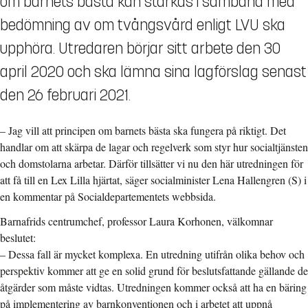
om barnets bästa kan stärkas i samband med
bedömning av om tvångsvård enligt LVU ska
upphöra. Utredaren börjar sitt arbete den 30
april 2020 och ska lämna sina lagförslag senast
den 26 februari 2021.
– Jag vill att principen om barnets bästa ska fungera på riktigt. Det
handlar om att skärpa de lagar och regelverk som styr hur socialtjänsten
och domstolarna arbetar. Därför tillsätter vi nu den här utredningen för
att få till en Lex Lilla hjärtat, säger socialminister Lena Hallengren (S) i
en kommentar på Socialdepartementets webbsida.
Barnafrids centrumchef, professor Laura Korhonen, välkomnar
beslutet:
–
Dessa fall är mycket komplexa. En utredning utifrån olika behov och
perspektiv kommer att ge en solid grund för beslutsfattande gällande de
åtgärder som måste vidtas. Utredningen kommer också att ha en bäring
på implementering av barnkonventionen och i arbetet att uppnå