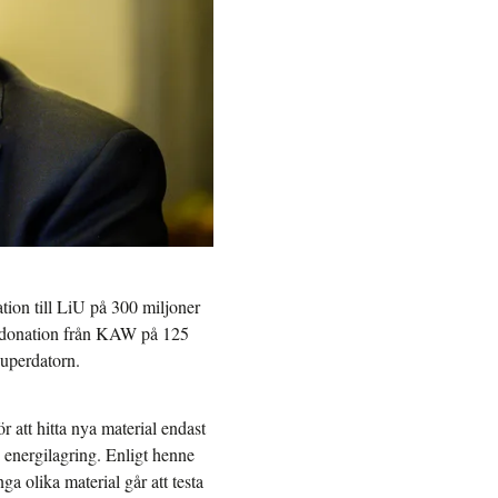
ion till LiU på 300 miljoner
n donation från KAW på 125
superdatorn.
 att hitta nya material endast
 energilagring. Enligt henne
a olika material går att testa