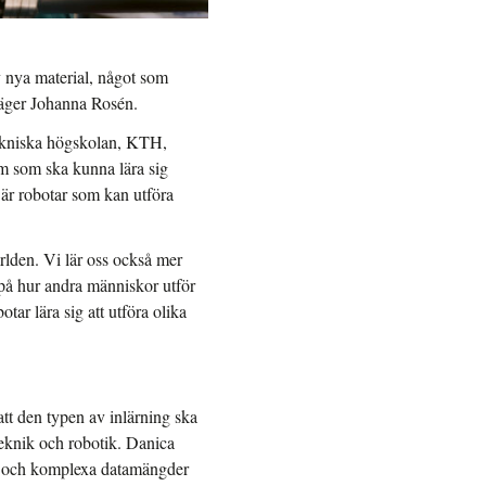
av nya material, något som
 säger Johanna Rosén.
tekniska högskolan, KTH,
em som ska kunna lära sig
är robotar som kan utföra
rlden. Vi lär oss också mer
a på hur andra människor utför
tar lära sig att utföra olika
tt den typen av inlärning ska
teknik och robotik. Danica
ra och komplexa datamängder