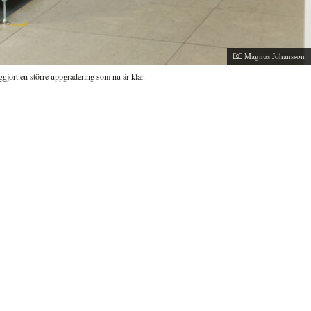
Fotograf:
Magnus Johansson
gjort en större uppgradering som nu är klar.