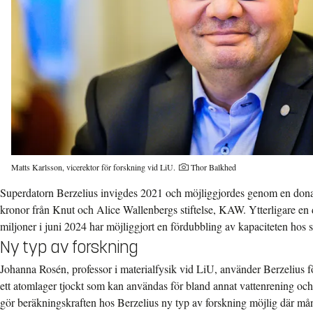
Fotograf:
Matts Karlsson, vicerektor för forskning vid LiU.
Thor Balkhed
Superdatorn Berzelius invigdes 2021 och möjliggjordes genom en donat
kronor från Knut och Alice Wallenbergs stiftelse, KAW. Ytterligare e
miljoner i juni 2024 har möjliggjort en fördubbling av kapaciteten hos 
Ny typ av forskning
Johanna Rosén, professor i materialfysik vid LiU, använder Berzelius för
ett atomlager tjockt som kan användas för bland annat vattenrening och
gör beräkningskraften hos Berzelius ny typ av forskning möjlig där mång