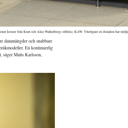
ner kronor från Knut och Alice Wallenbergs stiftelse, KAW. Ytterligare en donation har möjlig
örre datamängder och snabbare
pråkmodeller. En kontinuerlig
t, säger Matts Karlsson,