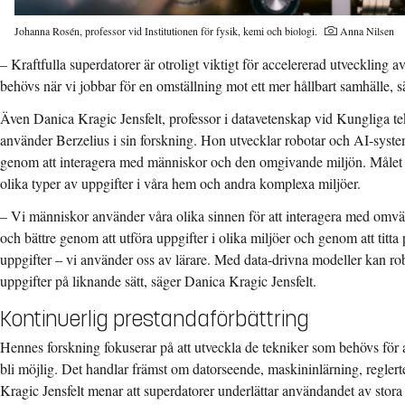
Fotograf:
Johanna Rosén, professor vid Institutionen för fysik, kemi och biologi.
Anna Nilsen
– Kraftfulla superdatorer är otroligt viktigt för accelererad utveckling 
behövs när vi jobbar för en omställning mot ett mer hållbart samhälle,
Även Danica Kragic Jensfelt, professor i datavetenskap vid Kungliga 
använder Berzelius i sin forskning. Hon utvecklar robotar och AI-syst
genom att interagera med människor och den omgivande miljön. Målet 
olika typer av uppgifter i våra hem och andra komplexa miljöer.
– Vi människor använder våra olika sinnen för att interagera med omvä
och bättre genom att utföra uppgifter i olika miljöer och genom att titt
uppgifter – vi använder oss av lärare. Med data-drivna modeller kan robo
uppgifter på liknande sätt, säger Danica Kragic Jensfelt.
Kontinuerlig prestandaförbättring
Hennes forskning fokuserar på att utveckla de tekniker som behövs för a
bli möjlig. Det handlar främst om datorseende, maskininlärning, regler
Kragic Jensfelt menar att superdatorer underlättar användandet av sto