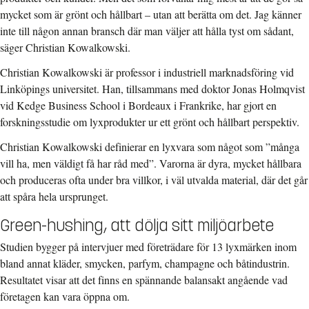
mycket som är grönt och hållbart – utan att berätta om det. Jag känner
inte till någon annan bransch där man väljer att hålla tyst om sådant,
säger Christian Kowalkowski.
Christian Kowalkowski är professor i industriell marknadsföring vid
Linköpings universitet. Han, tillsammans med doktor Jonas Holmqvist
vid Kedge Business School i Bordeaux i Frankrike, har gjort en
forskningsstudie om lyxprodukter ur ett grönt och hållbart perspektiv.
Christian Kowalkowski definierar en lyxvara som något som ”många
vill ha, men väldigt få har råd med”. Varorna är dyra, mycket hållbara
och produceras ofta under bra villkor, i väl utvalda material, där det går
att spåra hela ursprunget.
Green-hushing, att dölja sitt miljöarbete
Studien
bygger på intervjuer med företrädare för 13 lyxmärken
inom
bland annat kläder, smycken, parfym, champagne och båtindustrin.
Resultatet visar att det finns en spännande balansakt angående vad
företagen kan vara öppna om.