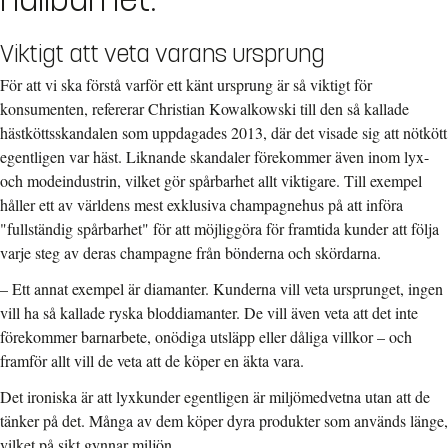
Viktigt att veta varans ursprung
För att vi ska förstå varför ett känt ursprung är så viktigt för
konsumenten, refererar Christian Kowalkowski till den så kallade
hästköttsskandalen som uppdagades 2013, där det visade sig att nötkött
egentligen var häst. Liknande skandaler förekommer även inom lyx-
och modeindustrin, vilket gör spårbarhet allt viktigare. Till exempel
håller ett av världens mest exklusiva champagnehus på att införa
"fullständig spårbarhet" för att möjliggöra för framtida kunder att följa
varje steg av deras champagne från bönderna och skördarna.
– Ett annat exempel är diamanter. Kunderna vill veta ursprunget, ingen
vill ha så kallade ryska bloddiamanter. De vill även veta att det inte
förekommer barnarbete, onödiga utsläpp eller dåliga villkor – och
framför allt vill de veta att de köper en äkta vara.
Det ironiska är att lyxkunder egentligen är miljömedvetna utan att de
tänker på det. Många av dem köper dyra produkter som används länge,
vilket på sikt gynnar miljön.