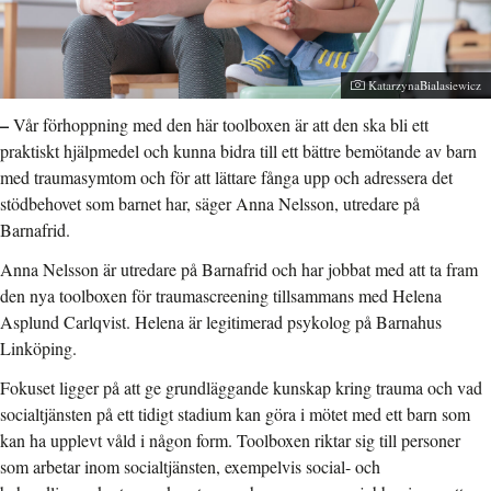
Fotograf:
KatarzynaBialasiewicz
–
Vår förhoppning med den här toolboxen är att den ska bli ett
praktiskt hjälpmedel och kunna bidra till ett bättre bemötande av barn
med traumasymtom och för att lättare fånga upp och adressera det
stödbehovet som barnet har, säger Anna Nelsson, utredare på
Barnafrid.
Anna Nelsson är utredare på Barnafrid och har jobbat med att ta fram
den nya toolboxen för traumascreening tillsammans med Helena
Asplund Carlqvist. Helena är legitimerad psykolog på Barnahus
Linköping.
Fokuset ligger på att ge grundläggande kunskap kring trauma och vad
socialtjänsten på ett tidigt stadium kan göra i mötet med ett barn som
kan ha upplevt våld i någon form. Toolboxen riktar sig till personer
som arbetar inom socialtjänsten, exempelvis social- och