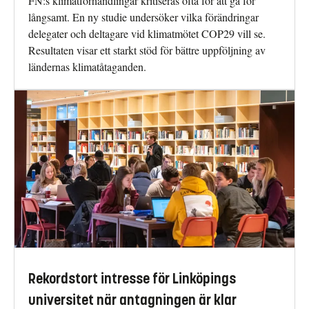
FN:s klimatförhandlingar kritiseras ofta för att gå för
långsamt. En ny studie undersöker vilka förändringar
delegater och deltagare vid klimatmötet COP29 vill se.
Resultaten visar ett starkt stöd för bättre uppföljning av
ländernas klimatåtaganden.
Rekordstort intresse för Linköpings
universitet när antagningen är klar