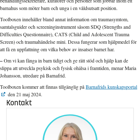
behandlingssekreterare, kuratorer och personer som jobbar inom ett
barnahus som möter barn och unga i en våldsutsatt position.
Toolboxen innehåller bland annat information om traumasymtom,
samtalsguider och screeninginstrument såsom SDQ (Strengths and
Difficulties Questionnaire), CATS (Child and Adolescent Trauma
Screen) och traumahändelse mini. Dessa fungerar som hjälpmedel för
att få en uppfattning om vilka behov av insatser barnet har.
–
Om vi kan fånga in barn tidigt och ge rätt stöd och hjälp kan de
slippa att utveckla psykisk och fysisk ohälsa i framtiden, menar Maria
Johansson, utredare på Barnafrid.
Toolboxen kommer att finnas tillgänglig på
Barnafrids kunskapsportal
den 21 maj 2024.
Kontakt