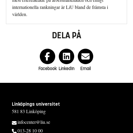
internationella rankningar är LiU bland de främsta i
världen.
DELA PÅ
Facebook
LinkedIn
Email
Linköpings universitet
581 83 Linköping
infocenter@liu.se
013-28 10 00