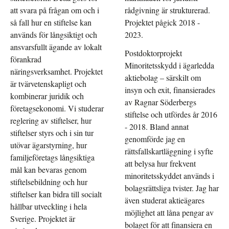
att svara på frågan om och i
rådgivning är strukturerad.
så fall hur en stiftelse kan
Projektet pågick 2018 -
används för långsiktigt och
2023.
ansvarsfullt ägande av lokalt
Postdoktorprojekt
förankrad
Minoritetsskydd i ägarledda
näringsverksamhet. Projektet
aktiebolag – särskilt om
är tvärvetenskapligt och
insyn och exit, finansierades
kombinerar juridik och
av Ragnar Söderbergs
företagsekonomi. Vi studerar
stiftelse och utfördes år 2016
reglering av stiftelser, hur
- 2018. Bland annat
stiftelser styrs och i sin tur
genomförde jag en
utövar ägarstyrning, hur
rättsfallskartläggning i syfte
familjeföretags långsiktiga
att belysa hur frekvent
mål kan bevaras genom
minoritetsskyddet används i
stiftelsebildning och hur
bolagsrättsliga tvister. Jag har
stiftelser kan bidra till socialt
även studerat aktieägares
hållbar utveckling i hela
möjlighet att låna pengar av
Sverige. Projektet är
bolaget för att finansiera en