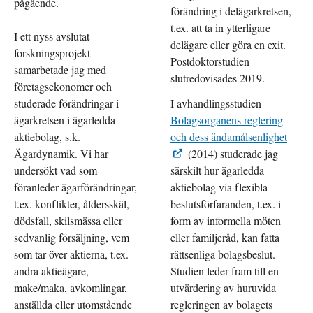
pågående.
förändring i delägarkretsen,
t.ex. att ta in ytterligare
I ett nyss avslutat
delägare eller göra en exit.
forskningsprojekt
Postdoktorstudien
samarbetade jag med
slutredovisades 2019.
företagsekonomer och
studerade förändringar i
I avhandlingsstudien
ägarkretsen i ägarledda
Bolagsorganens reglering
aktiebolag, s.k.
och dess ändamålsenlighet
Ägardynamik. Vi har
(2014) studerade jag
undersökt vad som
särskilt hur ägarledda
föranleder ägarförändringar,
aktiebolag via flexibla
t.ex. konflikter, åldersskäl,
beslutsförfaranden, t.ex. i
dödsfall, skilsmässa eller
form av informella möten
sedvanlig försäljning, vem
eller familjeråd, kan fatta
som tar över aktierna, t.ex.
rättsenliga bolagsbeslut.
andra aktieägare,
Studien leder fram till en
make/maka, avkomlingar,
utvärdering av huruvida
anställda eller utomstående
regleringen av bolagets