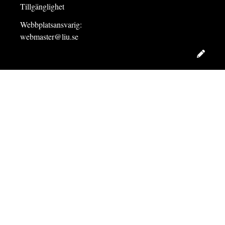
Tillgänglighet
Webbplatsansvarig:
webmaster@liu.se
Redig