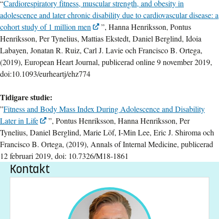
“
Cardiorespiratory fitness, muscular strength, and obesity in
adolescence and later chronic disability due to cardiovascular disease: a
cohort study of 1 million men
”, Hanna Henriksson, Pontus
Henriksson, Per Tynelius, Mattias Ekstedt, Daniel Berglind, Idoia
Labayen, Jonatan R. Ruiz, Carl J. Lavie och Francisco B. Ortega,
(2019), European Heart Journal, publicerad online 9 november 2019,
doi:10.1093/eurheartj/ehz774
Tidigare studie:
”
Fitness and Body Mass Index During Adolescence and Disability
Later in Life
”, Pontus Henriksson, Hanna Henriksson, Per
Tynelius, Daniel Berglind, Marie Löf, I-Min Lee, Eric J. Shiroma och
Francisco B. Ortega, (2019), Annals of Internal Medicine, publicerad
12 februari 2019, doi: 10.7326/M18-1861
Kontakt