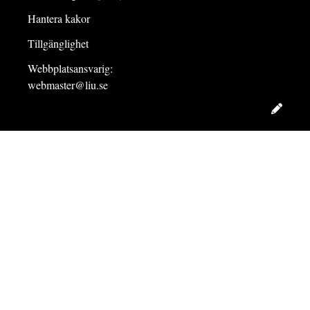
Hantera kakor
Tillgänglighet
Webbplatsansvarig:
webmaster@liu.se
Redig