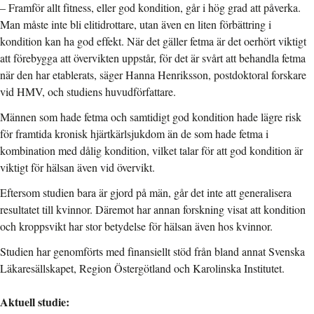
– Framför allt fitness, eller god kondition, går i hög grad att påverka.
Man måste inte bli elitidrottare, utan även en liten förbättring i
kondition kan ha god effekt. När det gäller fetma är det oerhört viktigt
att förebygga att övervikten uppstår, för det är svårt att behandla fetma
när den har etablerats, säger Hanna Henriksson, postdoktoral forskare
vid HMV, och studiens huvudförfattare.
Männen som hade fetma och samtidigt god kondition hade lägre risk
för framtida kronisk hjärtkärlsjukdom än de som hade fetma i
kombination med dålig kondition, vilket talar för att god kondition är
viktigt för hälsan även vid övervikt.
Eftersom studien bara är gjord på män, går det inte att generalisera
resultatet till kvinnor. Däremot har annan forskning visat att kondition
och kroppsvikt har stor betydelse för hälsan även hos kvinnor.
Studien har genomförts med finansiellt stöd från bland annat Svenska
Läkaresällskapet, Region Östergötland och Karolinska Institutet.
Aktuell studie: