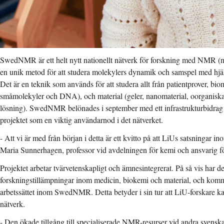
SwedNMR är ett helt nytt nationellt nätverk för forskning med NMR (n
en unik metod för att studera molekylers dynamik och samspel med hjä
Det är en teknik som används för att studera allt från patientprover, bio
småmolekyler och DNA), och material (geler, nanomaterial, oorganiska m
lösning). SwedNMR belönades i september med ett infrastrukturbidrag
projektet som en viktig användarnod i det nätverket.
- Att vi är med från början i detta är ett kvitto på att LiUs satsningar 
Maria Sunnerhagen, professor vid avdelningen för kemi och ansvarig
Projektet arbetar tvärvetenskapligt och ämnesintegrerat. På så vis har d
forskningstillämpningar inom medicin, biokemi och material, och komme
arbetssättet inom SwedNMR. Detta betyder i sin tur att LiU-forskare
nätverk.
- Den ökade tillgång till specialiserade NMR-resurser vid andra svenska