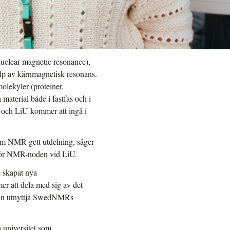
uclear magnetic resonance),
lp av kärnmagnetisk resonans.
molekyler (proteiner,
aterial både i fastfas och i
 och LiU kommer att ingå i
inom NMR gett utdelning, säger
 för NMR-noden vid LiU.
e skapat nya
r att dela med sig av det
 kan utnyttja SwedNMRs
 universitet som