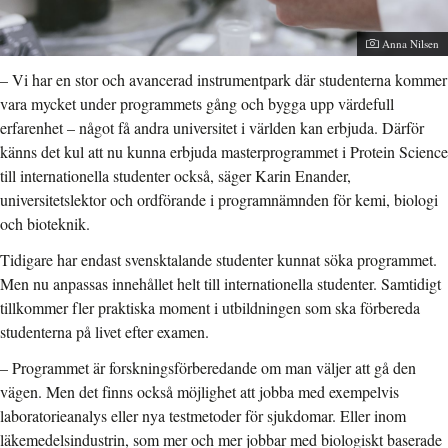
Fotograf:
Anna Nilsen
– Vi har en stor och avancerad instrumentpark där studenterna kommer
vara mycket under programmets gång och bygga upp värdefull
erfarenhet – något få andra universitet i världen kan erbjuda. Därför
känns det kul att nu kunna erbjuda masterprogrammet i Protein Science
till internationella studenter också, säger Karin Enander,
universitetslektor och ordförande i programnämnden för kemi, biologi
och bioteknik.
Tidigare har endast svensktalande studenter kunnat söka programmet.
Men nu anpassas innehållet helt till internationella studenter. Samtidigt
tillkommer fler praktiska moment i utbildningen som ska förbereda
studenterna på livet efter examen.
– Programmet är forskningsförberedande om man väljer att gå den
vägen. Men det finns också möjlighet att jobba med exempelvis
laboratorieanalys eller nya testmetoder för sjukdomar. Eller inom
läkemedelsindustrin, som mer och mer jobbar med biologiskt baserade