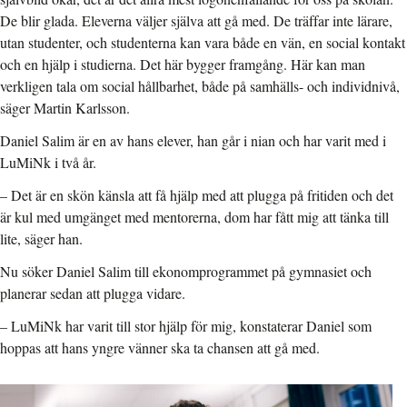
De blir glada. Eleverna väljer själva att gå med. De träffar inte lärare,
utan studenter, och studenterna kan vara både en vän, en social kontakt
och en hjälp i studierna. Det här bygger framgång. Här kan man
verkligen tala om social hållbarhet, både på samhälls- och individnivå,
säger Martin Karlsson.
Daniel Salim är en av hans elever, han går i nian och har varit med i
LuMiNk i två år.
– Det är en skön känsla att få hjälp med att plugga på fritiden och det
är kul med umgänget med mentorerna, dom har fått mig att tänka till
lite, säger han.
Nu söker Daniel Salim till ekonomprogrammet på gymnasiet och
planerar sedan att plugga vidare.
– LuMiNk har varit till stor hjälp för mig, konstaterar Daniel som
hoppas att hans yngre vänner ska ta chansen att gå med.