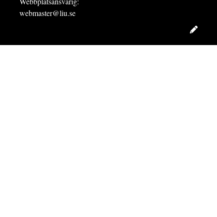
Webbplatsansvarig:
webmaster@liu.se
Redig