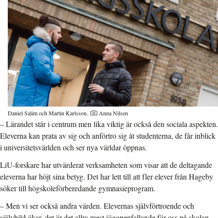
Daniel Salim och Martin Karlsson.
Anna Nilsen
– Lärandet står i centrum men lika viktig är också den sociala aspekten.
Eleverna kan prata av sig och anförtro sig åt studenterna, de får inblick
i universitetsvärlden och ser nya världar öppnas.
LiU-forskare har utvärderat verksamheten som visar att de deltagande
eleverna har höjt sina betyg. Det har lett till att fler elever från Hageby
söker till högskoleförberedande gymnasieprogram.
– Men vi ser också andra värden. Elevernas självförtroende och
självbild ökar, det är det allra mest iögonenfallande för oss på skolan.