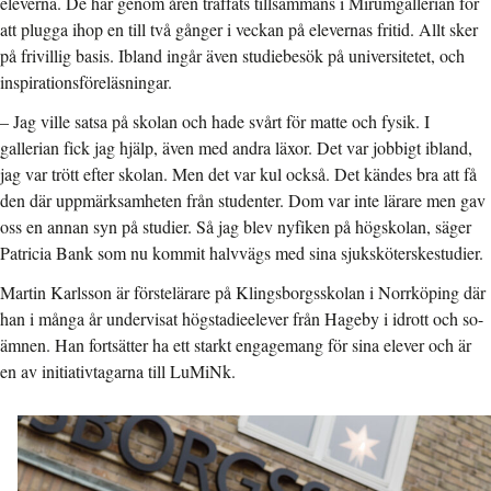
eleverna. De har genom åren träffats tillsammans i Mirumgallerian för
att plugga ihop en till två gånger i veckan på elevernas fritid. Allt sker
på frivillig basis. Ibland ingår även studiebesök på universitetet, och
inspirationsföreläsningar.
– Jag ville satsa på skolan och hade svårt för matte och fysik. I
gallerian fick jag hjälp, även med andra läxor. Det var jobbigt ibland,
jag var trött efter skolan. Men det var kul också. Det kändes bra att få
den där uppmärksamheten från studenter. Dom var inte lärare men gav
oss en annan syn på studier. Så jag blev nyfiken på högskolan, säger
Patricia Bank som nu kommit halvvägs med sina sjuksköterskestudier.
Martin Karlsson är förstelärare på Klingsborgsskolan i Norrköping där
han i många år undervisat högstadieelever från Hageby i idrott och so-
ämnen. Han fortsätter ha ett starkt engagemang för sina elever och är
en av initiativtagarna till LuMiNk.