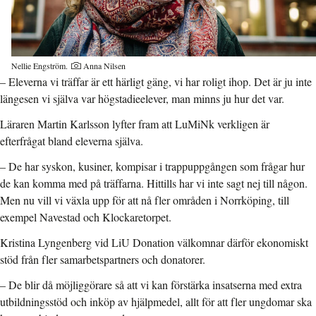
Nellie Engström.
Anna Nilsen
– Eleverna vi träffar är ett härligt gäng, vi har roligt ihop. Det är ju inte
längesen vi själva var högstadieelever, man minns ju hur det var.
Läraren Martin Karlsson lyfter fram att LuMiNk verkligen är
efterfrågat bland eleverna själva.
– De har syskon, kusiner, kompisar i trappuppgången som frågar hur
de kan komma med på träffarna. Hittills har vi inte sagt nej till någon.
Men nu vill vi växla upp för att nå fler områden i Norrköping, till
exempel Navestad och Klockaretorpet.
Kristina Lyngenberg vid LiU Donation välkomnar därför ekonomiskt
stöd från fler samarbetspartners och donatorer.
– De blir då möjliggörare så att vi kan förstärka insatserna med extra
utbildningsstöd och inköp av hjälpmedel, allt för att fler ungdomar ska