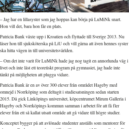
– Jag har en lillasyster som jag hoppas kan börja på LuMiNk snart.
Hon vill det, bara hon får en plats.
Patricia Bank växte upp i Kroatien och flyttade till Sverige 2013. Nu
läser hon till sjuksköterska på LiU och vill gärna att även hennes syster
ska hitta vägen in till universitetsvärlden.
– Om det inte varit för LuMiNk hade jag nog tagit en annorlunda väg i
livet och inte läst ett teoretiskt program på gymnasiet, jag hade inte
tänkt på möjligheten att plugga vidare.
Patricia Bank är en av över 300 elever från området Hageby med
omnejd i Norrköping som deltagit i studiesatsningen sedan starten
2015. Då gick Linköpings universitet, köpcentrumet Mirum Galleria i
Hageby och Norrköpings kommun samman i arbetet för att få fler
elever från ett så kallat utsatt område att gå vidare till högre studier.
Konceptet bygger på att avlönade studenter anställs som mentorer för