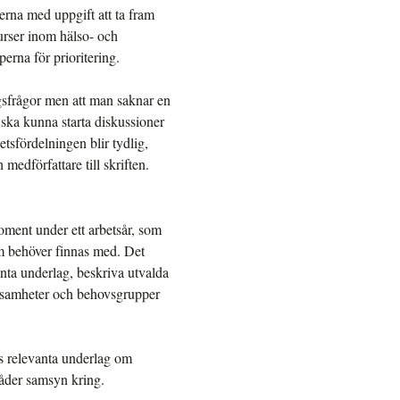
nerna med uppgift att ta fram
surser inom hälso- och
erna för prioritering.
ngsfrågor men att man saknar en
t ska kunna starta diskussioner
etsfördelningen blir tydlig,
edförfattare till skriften.
moment under ett arbetsår, som
om behöver finnas med. Det
nta underlag, beskriva utvalda
rksamheter och behovsgrupper
ns relevanta underlag om
 råder samsyn kring.