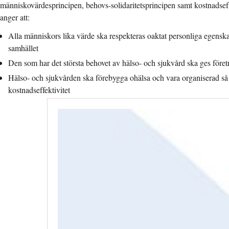
människovärdesprincipen, behovs-solidaritetsprincipen samt kostnadseff
anger att:
Alla människors lika värde ska respekteras oaktat personliga egenskap
samhället
Den som har det största behovet av hälso- och sjukvård ska ges företr
Hälso- och sjukvården ska förebygga ohälsa och vara organiserad så 
kostnadseffektivitet