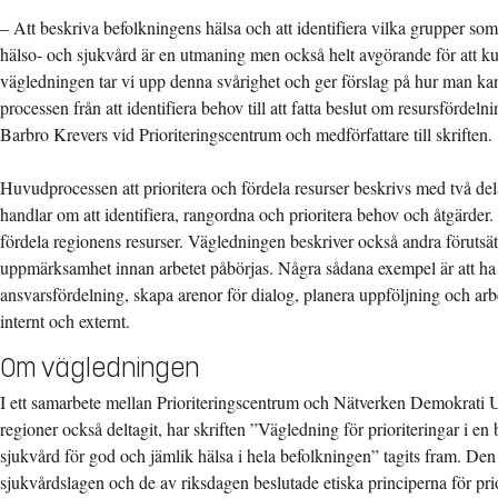
– Att beskriva befolkningens hälsa och att identifiera vilka grupper so
hälso- och sjukvård är en utmaning men också helt avgörande för att kunn
vägledningen tar vi upp denna svårighet och ger förslag på hur man kan
processen från att identifiera behov till att fatta beslut om resursfördeln
Barbro Krevers vid Prioriteringscentrum och medförfattare till skriften.
Huvudprocessen att prioritera och fördela resurser beskrivs med två del
handlar om att identifiera, rangordna och prioritera behov och åtgärder.
fördela regionens resurser. Vägledningen beskriver också andra förutsä
uppmärksamhet innan arbetet påbörjas. Några sådana exempel är att ha t
ansvarsfördelning, skapa arenor för dialog, planera uppföljning och 
internt och externt.
Om vägledningen
I ett samarbete mellan Prioriteringscentrum och Nätverken Demokrati U
regioner också deltagit, har skriften ”Vägledning för prioriteringar i en
sjukvård för god och jämlik hälsa i hela befolkningen” tagits fram. Den
sjukvårdslagen och de av riksdagen beslutade etiska principerna för prio