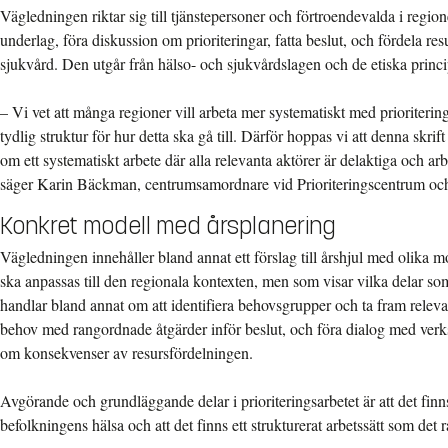
Vägledningen riktar sig till tjänstepersoner och förtroendevalda i regio
underlag, föra diskussion om prioriteringar, fatta beslut, och fördela re
sjukvård. Den utgår från hälso- och sjukvårdslagen och de etiska princip
– Vi vet att många regioner vill arbeta mer systematiskt med prioriteri
tydlig struktur för hur detta ska gå till. Därför hoppas vi att denna skrif
om ett systematiskt arbete där alla relevanta aktörer är delaktiga och arb
säger Karin Bäckman, centrumsamordnare vid Prioriteringscentrum och m
Konkret modell med årsplanering
Vägledningen innehåller bland annat ett förslag till årshjul med olika 
ska anpassas till den regionala kontexten, men som visar vilka delar s
handlar bland annat om att identifiera behovsgrupper och ta fram releva
behov med rangordnade åtgärder inför beslut, och föra dialog med ve
om konsekvenser av resursfördelningen.
Avgörande och grundläggande delar i prioriteringsarbetet är att det fin
befolkningens hälsa och att det finns ett strukturerat arbetssätt som det