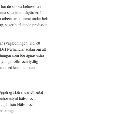
m har de största behoven av
a sätta in rätt åtgärder. I
 arbeta strukturerat under hela
ing, säger biträdande professor
ar i vägledningen. Del ett
 Del två handlar sedan om att
ttningar som bör ägnas extra
ydliga roller och tydlig
arbeta med kommunikation
ppdrag Hälsa, där ett antal
 behovsstyrd hälso- och
 utgår från Hälso- och
ritering: