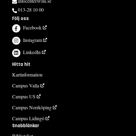
infocenter@liu.se
013-28 10 00
Följ oss
Facebook
Instagram
LinkedIn
Hitta hit
Kartinformation
Campus Valla
Campus US
Campus Norrköping
Campus Lidingö
Snabblänkar
Biblioteket