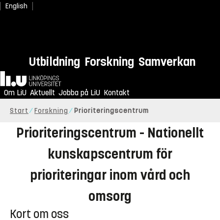
English
Utbildning
Forskning
Samverkan
Hem
Om LiU
Prenumerera på vårt nyhetsbrev
Aktuellt
Jobba på LiU
Kontakt
Start
Forskning
Prioriteringscentrum
Prioriteringscentrum - Nationellt
kunskapscentrum för
prioriteringar inom vård och
omsorg
Kort om oss