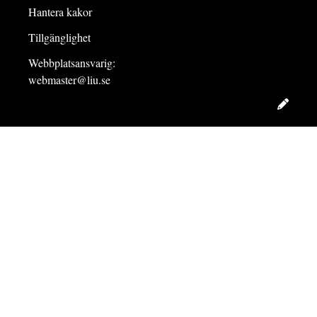
Hantera kakor
Tillgänglighet
Webbplatsansvarig:
webmaster@liu.se
Redig