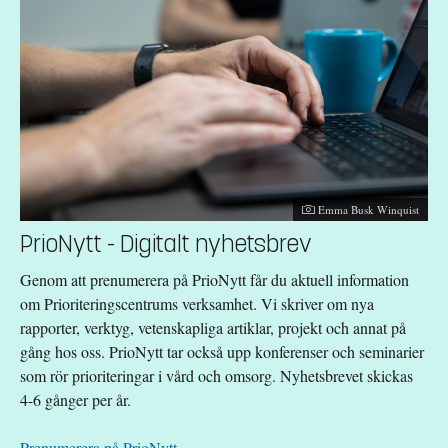
Fotograf:
Emma Busk Winquist
PrioNytt - Digitalt nyhetsbrev
Genom att prenumerera på PrioNytt får du aktuell information
om Prioriteringscentrums verksamhet. Vi skriver om nya
rapporter, verktyg, vetenskapliga artiklar, projekt och annat på
gång hos oss. PrioNytt tar också upp konferenser och seminarier
som rör prioriteringar i vård och omsorg. Nyhetsbrevet skickas
4-6 gånger per år.
Prenumerera på PrioNytt