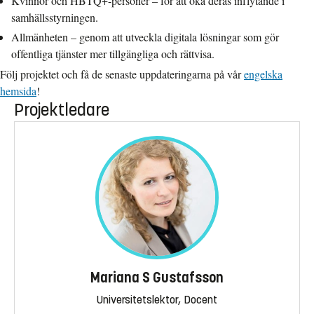
Kvinnor och HBTQ+-personer – för att öka deras inflytande i
samhällsstyrningen.
Allmänheten – genom att utveckla digitala lösningar som gör
offentliga tjänster mer tillgängliga och rättvisa.
Följ projektet och få de senaste uppdateringarna på vår
engelska
hemsida
!
Projektledare
Mariana S Gustafsson
Universitetslektor, Docent