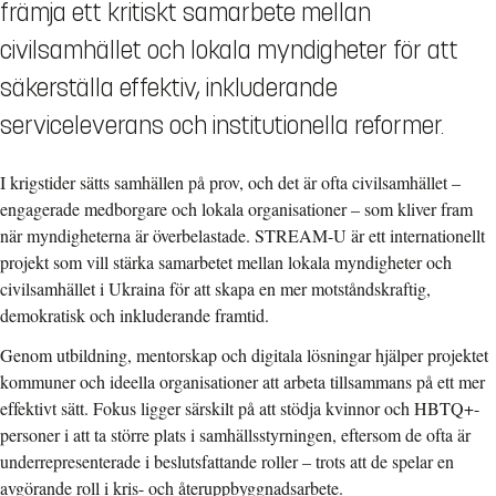
främja ett kritiskt samarbete mellan
civilsamhället och lokala myndigheter för att
säkerställa effektiv, inkluderande
serviceleverans och institutionella reformer.
I krigstider sätts samhällen på prov, och det är ofta civilsamhället –
engagerade medborgare och lokala organisationer – som kliver fram
när myndigheterna är överbelastade. STREAM-U är ett internationellt
projekt som vill stärka samarbetet mellan lokala myndigheter och
civilsamhället i Ukraina för att skapa en mer motståndskraftig,
demokratisk och inkluderande framtid.
Genom utbildning, mentorskap och digitala lösningar hjälper projektet
kommuner och ideella organisationer att arbeta tillsammans på ett mer
effektivt sätt. Fokus ligger särskilt på att stödja kvinnor och HBTQ+-
personer i att ta större plats i samhällsstyrningen, eftersom de ofta är
underrepresenterade i beslutsfattande roller – trots att de spelar en
avgörande roll i kris- och återuppbyggnadsarbete.