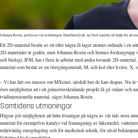
Johanna Rosen, professor vid avdelningen Tunnfilmsfysik, tar bred expertis till hjälp för att u
Ett 2D-material består av ett eller några få lager atomer ordnade i en n
2D-materialet är grafen, men Johanna Rosén och hennes forskargrupp vid
och biologi, IFM, har i flera år arbetat med andra lovande 2D-material
material som består av en övergångsmetall, M, och kol eller kväve, X, of
– Vi har lärt oss massor om MXener, särskilt hur de kan skapas. Nu är
över möjligheten att i ett gränsöverskridande projekt få gå vidare och 
tvådimensionella material, säger Johanna Rosén.
Samtidens utmaningar
Hägrar gör möjligheten att hitta lösningar på några av vår tids stora u
material för exempelvis katalys vid framtagning av läkemedel, vattenre
miljövänlig energilagring och för medicinsk teknik, för såväl bekämpni
förbättrad biokompabilitet.