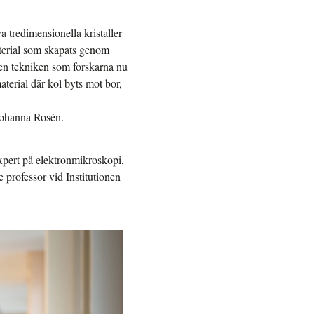
a tredimensionella kristaller
aterial som skapats genom
r den tekniken som forskarna nu
terial där kol byts mot bor,
 Johanna Rosén.
xpert på elektronmikroskopi,
 professor vid Institutionen