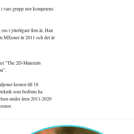
 i vars grupp stor kompetens
oss i ytterligare fem år. Han
 om MXener år 2011 och det är
ktet ”The 2D-Materials
on”.
ljoner kronor till 18
h teknik som bedöms ha
iftelsen under åren 2011-2020
kronor.