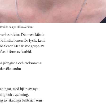
ndersöka de nya 2D-materialen.
ätverksstruktur. Det mest kända
 Institutionen för fysik, kemi
, MXener. Det är stor grupp av
tast i form av karbid.
 vi jätteglada och tacksamma
undersöka andra
tmaningar, med hjälp av nya
ning och avsaltning,
ng av skadliga bakterier som