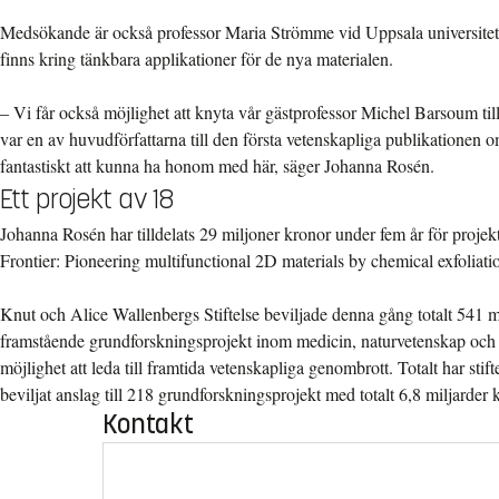
Medsökande är också professor Maria Strömme vid Uppsala universitet
finns kring tänkbara applikationer för de nya materialen.
– Vi får också möjlighet att knyta vår gästprofessor Michel Barsoum till 
var en av huvudförfattarna till den första vetenskapliga publikationen
fantastiskt att kunna ha honom med här, säger Johanna Rosén.
Ett projekt av 18
Johanna Rosén har tilldelats 29 miljoner kronor under fem år för proje
Frontier: Pioneering multifunctional 2D materials by chemical exfoliati
Knut och Alice Wallenbergs Stiftelse beviljade denna gång totalt 541 mi
framstående grundforskningsprojekt inom medicin, naturvetenskap oc
möjlighet att leda till framtida vetenskapliga genombrott. Totalt har st
beviljat anslag till 218 grundforskningsprojekt med totalt 6,8 miljarder 
Kontakt