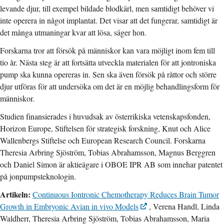
levande djur, till exempel bildade blodkärl, men samtidigt behöver vi
inte operera in något implantat. Det visar att det fungerar, samtidigt är
det många utmaningar kvar att lösa, säger hon.
Forskarna tror att försök på människor kan vara möjligt inom fem till
tio år. Nästa steg är att fortsätta utveckla materialen för att jontroniska
pump ska kunna opereras in. Sen ska även försök på råttor och större
djur utföras för att undersöka om det är en möjlig behandlingsform för
människor.
Studien finansierades i huvudsak av österrikiska vetenskapsfonden,
Horizon Europe, Stiftelsen för strategisk forskning, Knut och Alice
Wallenbergs Stiftelse och European Research Council. Forskarna
Theresia Arbring Sjöström, Tobias Abrahamsson, Magnus Berggren
och Daniel Simon är aktieägare i OBOE IPR AB som innehar patentet
på jonpumpsteknologin.
Artikeln:
Continuous Iontronic Chemotherapy Reduces Brain Tumor
Growth in Embryonic Avian in vivo Models
, Verena Handl, Linda
Waldherr, Theresia Arbring Sjöström, Tobias Abrahamsson, Maria