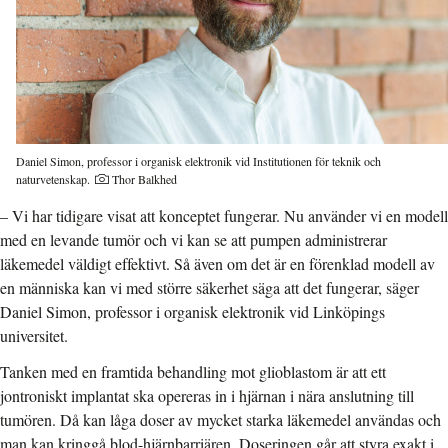
Daniel Simon, professor i organisk elektronik vid Institutionen för teknik och
Fotograf:
naturvetenskap.
Thor Balkhed
– Vi har tidigare visat att konceptet fungerar. Nu använder vi en modell
med en levande tumör och vi kan se att pumpen administrerar
läkemedel väldigt effektivt. Så även om det är en förenklad modell av
en människa kan vi med större säkerhet säga att det fungerar, säger
Daniel Simon, professor i organisk elektronik vid Linköpings
universitet.
Tanken med en framtida behandling mot glioblastom är att ett
jontroniskt implantat ska opereras in i hjärnan i nära anslutning till
tumören. Då kan låga doser av mycket starka läkemedel användas och
man kan kringgå blod-hjärnbarriären. Doseringen går att styra exakt i