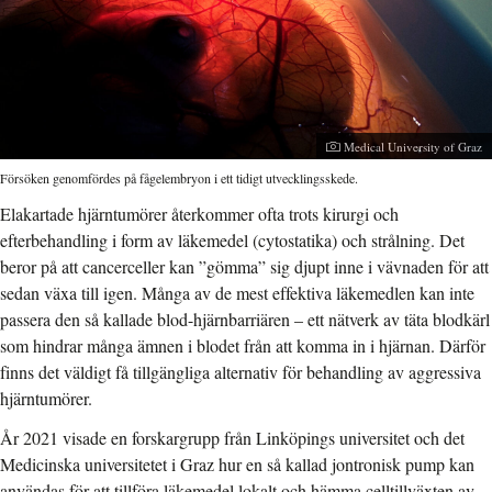
Fotograf:
Medical University of Graz
Försöken genomfördes på fågelembryon i ett tidigt utvecklingsskede.
Elakartade hjärntumörer återkommer ofta trots kirurgi och
efterbehandling i form av läkemedel (cytostatika) och strålning. Det
beror på att cancerceller kan ”gömma” sig djupt inne i vävnaden för att
sedan växa till igen. Många av de mest effektiva läkemedlen kan inte
passera den så kallade blod-hjärnbarriären – ett nätverk av täta blodkärl
som hindrar många ämnen i blodet från att komma in i hjärnan. Därför
finns det väldigt få tillgängliga alternativ för behandling av aggressiva
hjärntumörer.
År 2021 visade en forskargrupp från Linköpings universitet och det
Medicinska universitetet i Graz hur en så kallad jontronisk pump kan
användas för att tillföra läkemedel lokalt och hämma celltillväxten av