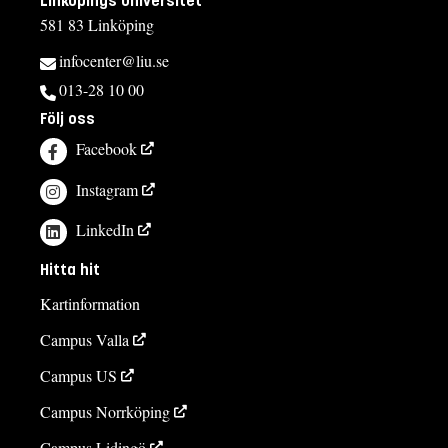
Linköpings universitet
581 83 Linköping
infocenter@liu.se
013-28 10 00
Följ oss
Facebook
Instagram
LinkedIn
Hitta hit
Kartinformation
Campus Valla
Campus US
Campus Norrköping
Campus Lidingö