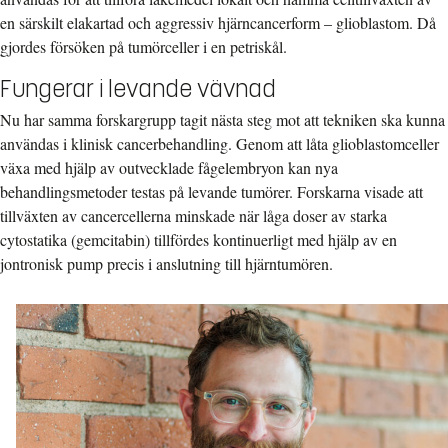
en särskilt elakartad och aggressiv hjärncancerform – glioblastom. Då
gjordes försöken på tumörceller i en petriskål.
Fungerar i levande vävnad
Nu har samma forskargrupp tagit nästa steg mot att tekniken ska kunna
användas i klinisk cancerbehandling. Genom att låta glioblastomceller
växa med hjälp av outvecklade fågelembryon kan nya
behandlingsmetoder testas på levande tumörer. Forskarna visade att
tillväxten av cancercellerna minskade när låga doser av starka
cytostatika (gemcitabin) tillfördes kontinuerligt med hjälp av en
jontronisk pump precis i anslutning till hjärntumören.