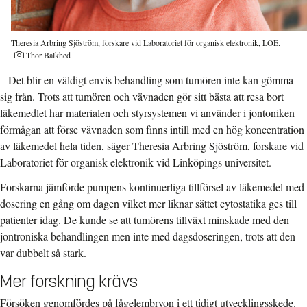
Theresia Arbring Sjöström, forskare vid Laboratoriet för organisk elektronik, LOE.
Fotograf:
Thor Balkhed
– Det blir en väldigt envis behandling som tumören inte kan gömma
sig från. Trots att tumören och vävnaden gör sitt bästa att resa bort
läkemedlet har materialen och styrsystemen vi använder i jontoniken
förmågan att förse vävnaden som finns intill med en hög koncentration
av läkemedel hela tiden, säger Theresia Arbring Sjöström, forskare vid
Laboratoriet för organisk elektronik vid Linköpings universitet.
Forskarna jämförde pumpens kontinuerliga tillförsel av läkemedel med
dosering en gång om dagen vilket mer liknar sättet cytostatika ges till
patienter idag. De kunde se att tumörens tillväxt minskade med den
jontroniska behandlingen men inte med dagsdoseringen, trots att den
var dubbelt så stark.
Mer forskning krävs
Försöken genomfördes på fågelembryon i ett tidigt utvecklingsskede.