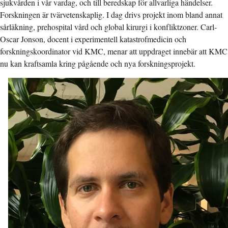
sjukvården i vår vardag, och till beredskap för allvarliga händelser.
Forskningen är tvärvetenskaplig. I dag drivs projekt inom bland annat
sårläkning, prehospital vård och global kirurgi i konfliktzoner. Carl-
Oscar Jonson, docent i experimentell katastrofmedicin och
forskningskoordinator vid KMC, menar att uppdraget innebär att KMC
nu kan kraftsamla kring pågående och nya forskningsprojekt.