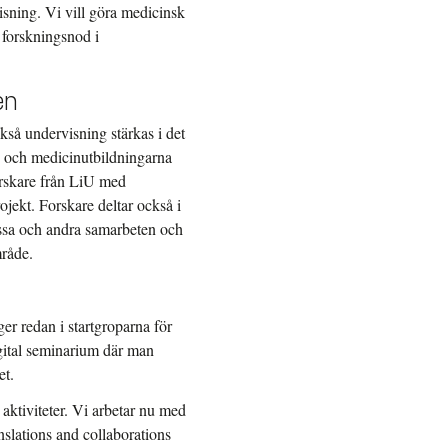
sning. Vi vill göra medicinsk
l forskningsnod i
en
så undervisning stärkas i det
- och medicinutbildningarna
rskare från LiU med
ekt. Forskare deltar också i
dessa och andra samarbeten och
mråde.
er redan i startgroparna för
igital seminarium där man
et.
aktiviteter. Vi arbetar nu med
nslations and collaborations