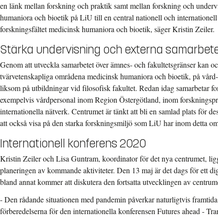
en länk mellan forskning och praktik samt mellan forskning och undervi
humaniora och bioetik på LiU till en central nationell och internationel
forskningsfältet medicinsk humaniora och bioetik, säger Kristin Zeiler.
Stärka undervisning och externa samarbet
Genom att utveckla samarbetet över ämnes- och fakultetsgränser kan ock
tvärvetenskapliga områdena medicinsk humaniora och bioetik, på vård
liksom på utbildningar vid filosofisk fakultet.
Redan idag samarbetar fo
exempelvis vårdpersonal inom Region Östergötland, inom forskningsproj
internationella nätverk. Centrumet är tänkt att bli en samlad plats för 
att också visa på den starka forskningsmiljö som LiU har inom detta o
Internationell konferens 2020
Kristin Zeiler och
Lisa Guntram, koordinator för det nya centrumet, ligg
planeringen av kommande aktiviteter. Den 13 maj är det dags för ett d
bland annat kommer att diskutera den fortsatta utvecklingen av centrum
- Den rådande situationen med pandemin påverkar naturligtvis framtida 
förberedelserna för den internationella konferensen Futures ahead - Tra