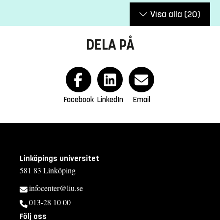
Visa alla
(20)
DELA PÅ
Facebook
LinkedIn
Email
Linköpings universitet
581 83 Linköping
infocenter@liu.se
013-28 10 00
Följ oss