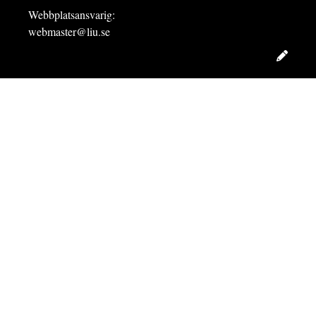
Webbplatsansvarig:
webmaster@liu.se
Redig