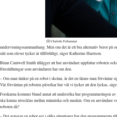
Charlotte Perhammar
undervisningssammanhang. Men om det är ett bra alternativ beror på o
sätt som elever tycker är tillförlitligt, säger Katherine Harrison.
Brian Cantwell Smith tillägger att hur användare uppfattar roboten ock
föreställningar som användaren har om den.
– Om man tänker på en robot i skolan, är det en lärare man förväntar sig
Vår förväntan på roboten påverkar hur väl vi tycker att den lyckas, säg
Forskarna kommer bland annat att undersöka hur programmeringen av ro
ska kunna utvecklas mellan människa och maskin. Om en användare svär
roboten då?
– Det gensvar en robot ger i olika situationer har den programmerats till