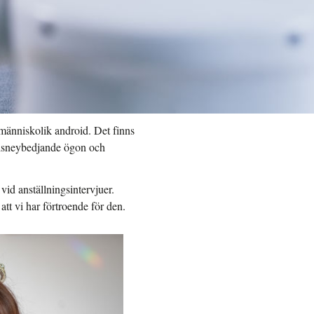
n människolik android. Det finns
t-disneybedjande ögon och
vid anställningsintervjuer.
tt vi har förtroende för den.