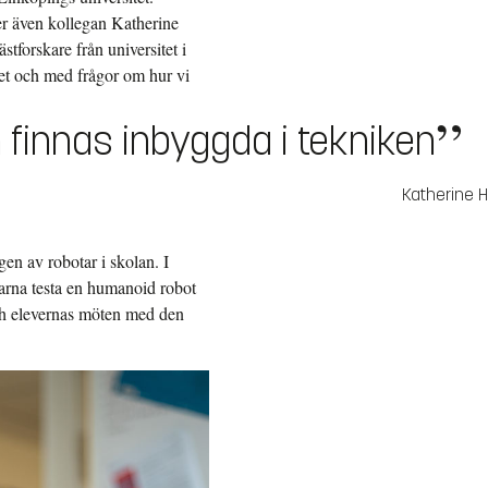
er även kollegan Katherine
forskare från universitet i
et och med frågor om hur vi
finnas inbyggda i tekniken
Katherine H
en av robotar i skolan. I
karna testa en humanoid robot
ch elevernas möten med den