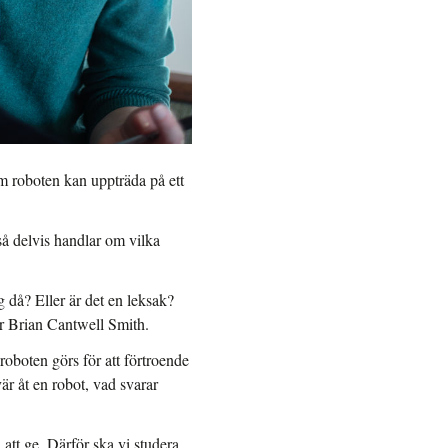
m roboten kan uppträda på ett
så delvis handlar om vilka
 då? Eller är det en leksak?
er Brian Cantwell Smith.
boten görs för att förtroende
 åt en robot, vad svarar
 att ge. Därför ska vi studera