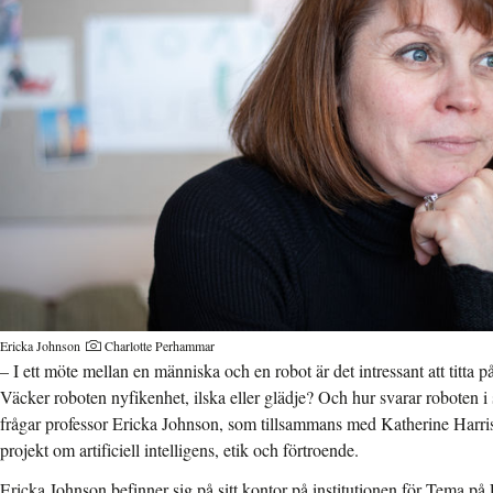
Ericka Johnson
Charlotte Perhammar
– I ett möte mellan en människa och en robot är det intressant att titta 
Väcker roboten nyfikenhet, ilska eller glädje? Och hur svarar roboten i
frågar professor Ericka Johnson, som tillsammans med Katherine Harriso
projekt om artificiell intelligens, etik och förtroende.
Ericka Johnson befinner sig på sitt kontor på institutionen för Tema på 