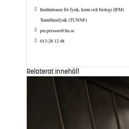
Institutionen för fysik, kemi och biologi (IFM)
Tunnfilmsfysik (TUNNF)
per.persson@
liu.se
013-28 12 48
Relaterat innehåll