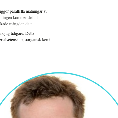
ggör parallella mätningar av
dningen kommer det att
 ökade mängden data.
öjlig tidigare. Detta
rialvetenskap, oorganisk kemi