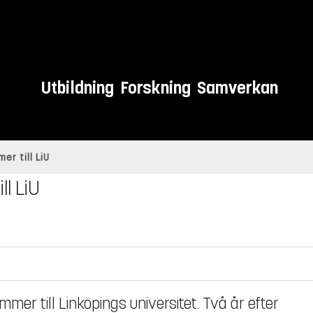
Utbildning
Forskning
Samverkan
r till LiU
ll LiU
mer till Linköpings universitet. Två år efter