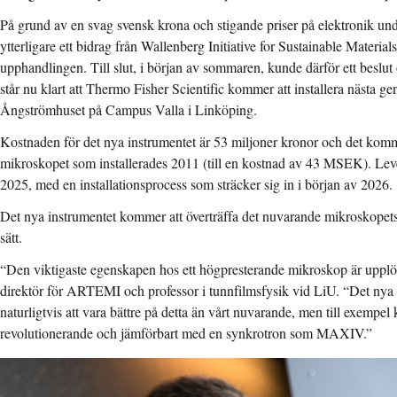
På grund av en svag svensk krona och stigande priser på elektronik u
ytterligare ett bidrag från Wallenberg Initiative for Sustainable Materials
upphandlingen. Till slut, i början av sommaren, kunde därför ett beslut
står nu klart att Thermo Fisher Scientific kommer att installera nästa gen
Ångströmhuset på Campus Valla i Linköping.
Kostnaden för det nya instrumentet är 53 miljoner kronor och det kommer
mikroskopet som installerades 2011 (till en kostnad av 43 MSEK). Lev
2025, med en installationsprocess som sträcker sig in i början av 2026.
Det nya instrumentet kommer att överträffa det nuvarande mikroskopets
sätt.
“Den viktigaste egenskapen hos ett högpresterande mikroskop är upplö
direktör för ARTEMI och professor i tunnfilmsfysik vid LiU. “Det ny
naturligtvis att vara bättre på detta än vårt nuvarande, men till exempe
revolutionerande och jämförbart med en synkrotron som MAXIV.”