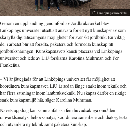
Fotograf:
Linköpings universitet
Genom en upphandling genomförd av Jordbruksverket blev
Linköpings universitet utsett att ansvara för ett nytt kunskapsnav som
ska lyfta digitaliseringens möjligheter för svenskt jordbruk. En viktig
del i arbetet blir att förädla, paketera och förmedla kunskap till
jordbruksnäringen. Kunskapsnavets kansli placeras vid Linköpings
universitet och leds av LiU-forskarna Karolina Muhrman och Per
Frankelius.
– Vi är jätteglada för att Linköpings universitet får möjlighet att
koordinera kunskapsnavet. LiU är sedan länge starkt inom teknik och
har flera satsningar inom lantbruksteknik. Nu skapas därför en riktigt
stark kunskapsmiljö här, säger Karolina Muhrman.
Navets uppdrag kan sammanfattas i fem huvudsakliga områden –
omvärldsanalys, behovsanalys, koordinera samarbete och dialog, testa
och utvärdera ny teknik samt paketera kunskap.