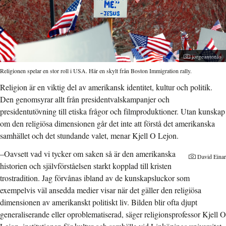
Fotograf:
jorgeantonio
Religionen spelar en stor roll i USA. Här en skylt från Boston Immigration rally.
Religion är en viktig del av amerikansk identitet, kultur och politik.
Den genomsyrar allt från presidentvalskampanjer och
presidentutövning till etiska frågor och filmproduktioner. Utan kunskap
om den religiösa dimensionen går det inte att förstå det amerikanska
samhället och det stundande valet, menar Kjell O Lejon.
–Oavsett vad vi tycker om saken så är den amerikanska
David Einar
historien och självförståelsen starkt kopplad till kristen
trostradition. Jag förvånas ibland av de kunskapsluckor som
exempelvis väl ansedda medier visar när det gäller den religiösa
dimensionen av amerikanskt politiskt liv. Bilden blir ofta djupt
generaliserande eller oproblematiserad, säger religionsprofessor Kjell O