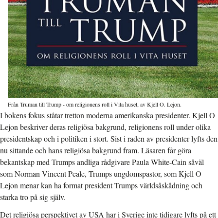
Från Truman till Trump - om religionens roll i Vita huset, av Kjell O. Lejon.
I bokens fokus ståtar tretton moderna amerikanska presidenter. Kjell O
Lejon beskriver deras religiösa bakgrund, religionens roll under olika
presidentskap och i politiken i stort. Sist i raden av presidenter lyfts den
nu sittande och hans religiösa bakgrund fram. Läsaren får göra
bekantskap med Trumps andliga rådgivare Paula White-Cain såväl
som Norman Vincent Peale, Trumps ungdomspastor, som Kjell O
Lejon menar kan ha format president Trumps världsåskådning och
starka tro på sig själv.
Det religiösa perspektivet av USA har i Sverige inte tidigare lyfts på ett