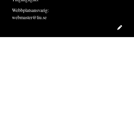
Webbplatsansvarig:
webmaster@liu.se
Redig