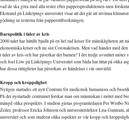
vad de ska göra med alla rester efter pappersproduktionen men forskn
Ekstrand på Linköpings universitet visar att det går att utvinna klimats
gödning ur resterna från papperstillverkningen.
Barnpolitik i tider av kris
2000-talet har hittills bjudit på en hel rad kriser för mänskligheten att m
ekonomiska kriser och nu sist Coronakrisen. Men vad händer med den 
i tider av kris och hur påverkar det barnen? I det tredje avsnittet möter
och Joel Löw på Linköpings Universitet som båda har tittat på olika asp
hur dessa rättigheter har påverkats av händelser i vår omvärld.
Kropp och kroppslighet
Nyligen startades ett nytt Centrum för medicinsk humaniora och bioetik
På det nystartade centrumet forskar man om människan i mötet med bio
mängd olika perspektiv. I studion gästas programledaren Per Wistbo Nib
Zeiler, professor Ericka Johnson och universitetslektor Lisa Guntram, a
universitet och som studerat olika aspekter av vår kropp och kroppsligh