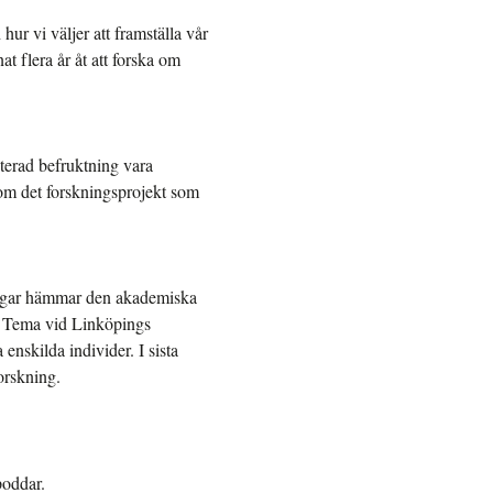
hur vi väljer att framställa vår
t flera år åt att forska om
sterad befruktning vara
enom det forskningsprojekt som
ningar hämmar den akademiska
ör Tema vid Linköpings
 enskilda individer. I sista
orskning.
poddar.