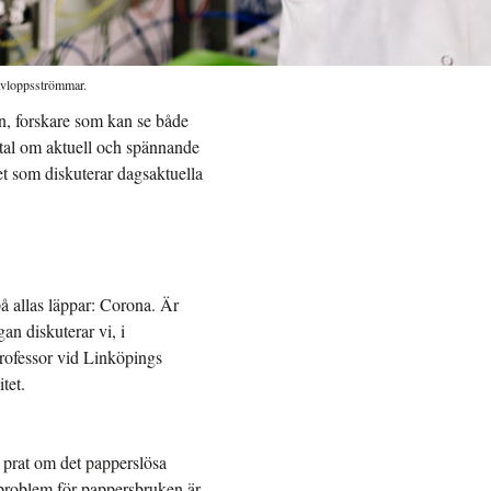
avloppsströmmar.
n, forskare som kan se både
mtal om aktuell och spännande
et som diskuterar dagsaktuella
på allas läppar: Corona. Är
an diskuterar vi, i
rofessor vid Linköpings
tet.
t prat om det papperslösa
 problem för pappersbruken är