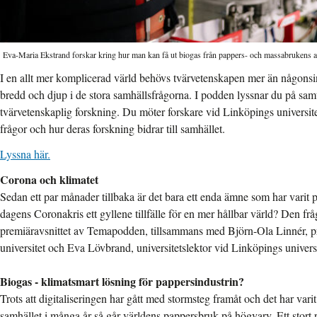
Eva-Maria Ekstrand forskar kring hur man kan få ut biogas från pappers- och massabrukens 
I en allt mer komplicerad värld behövs tvärvetenskapen mer än någonsi
bredd och djup i de stora samhällsfrågorna. I podden lyssnar du på sa
tvärvetenskaplig forskning. Du möter forskare vid Linköpings universit
frågor och hur deras forskning bidrar till samhället.
Lyssna här.
Corona och klimatet
Sedan ett par månader tillbaka är det bara ett enda ämne som har varit 
dagens Coronakris ett gyllene tillfälle för en mer hållbar värld? Den fråg
premiäravsnittet av Temapodden, tillsammans med Björn-Ola Linnér, p
universitet och Eva Lövbrand, universitetslektor vid Linköpings universi
Biogas - klimatsmart lösning för pappersindustrin?
Trots att digitaliseringen har gått med stormsteg framåt och det har vari
samhället i många år så går världens pappersbruk på högvarv. Ett stort