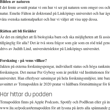
Bilden av naturen
I det femte avsnitt pratar vi om hur vi ser på naturen som omger oss och 
natur. Emelie Fälton är doktorand på Linköpings universitet och har ägna
våra svenska nationalparker och hur vi väljer att visa upp dessa.
Rätten att bli förälder
Är det en rättighet att få biologiska barn och ska möjligheten att få assi
tillgänglig för alla? Det är två stora frågor som går som en röd tråd g
drivs av Judith Lind, universitetslektor på Linköpings universitet.
Forskning - på vems villkor?
Jakten på externa forskningspengar, individuell status och höga rank
forskningen. Det menar Per Gyberg som är prefekt vid Institutionen f
universitet. Han efterlyser satsningar på hela forskningsmiljöer, inte bara
avsnittet av Temapodden år 2020 pratar vi hållbara förutsättningar för f
Här hittar du podden
Temapodden finns på Apple Podcasts, Spotify och PodBean eller gå in
www.liu.se/podcast/temapodden för att lyssna på årets alla spännande 