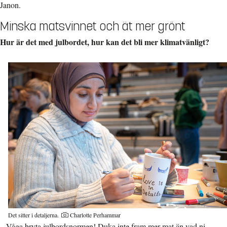
Janon.
Minska matsvinnet och ät mer grönt
Hur är det med julbordet, hur kan det bli mer klimatvänligt?
Det sitter i detaljerna.
Charlotte Perhammar
– Våga bryta julbordsnormen! Duka inte fram mer mat än vad ni