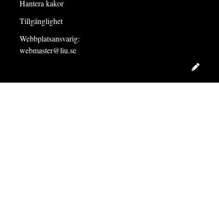
Hantera kakor
Tillgänglighet
Webbplatsansvarig:
webmaster@liu.se
Redig