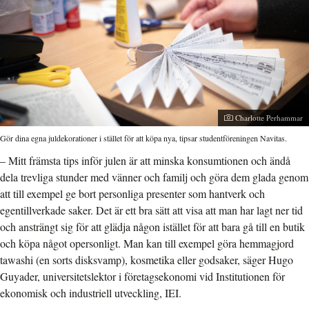
Fotograf:
Charlotte Perhammar
Gör dina egna juldekorationer i stället för att köpa nya, tipsar studentföreningen Navitas.
– Mitt främsta tips inför julen är att minska konsumtionen och ändå
dela trevliga stunder med vänner och familj och göra dem glada genom
att till exempel ge bort personliga presenter som hantverk och
egentillverkade saker. Det är ett bra sätt att visa att man har lagt ner tid
och ansträngt sig för att glädja någon istället för att bara gå till en butik
och köpa något opersonligt. Man kan till exempel göra hemmagjord
tawashi (en sorts disksvamp), kosmetika eller godsaker, säger Hugo
Guyader, universitetslektor i företagsekonomi vid Institutionen för
ekonomisk och industriell utveckling, IEI.