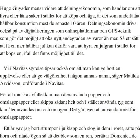
Hugo Guyader menar vidare att delningsekonomin, som handlar om att
hyra eller låna saker i stället för att köpa och äga, är det som underlättat
hållbar konsumtion mest de senaste 10 åren. Delningsekonomin drivs
också på av digitaliseringen som onlineplattformar och GPS-teknik
som gör det möjligt att öka nyttjandegraden av varor än mer. Så ett sätt
att få en mer hållbar jul kan därför vara att hyra en julgran i stället för
att köpa en, ifall det finns möjlighet till det.
– Vi i Navitas styrelse tipsar också om att man kan ge bort en
upplevelse eller att ge välgörenhet i någon annans namn, säger Matilda
Arvidsson, ordförande i Navitas.
För att minska avfallet kan man återanvända papper och
omslagspapper eller skippa sådant helt och i stället använda tyg som
kan återanvändas om och om igen. Det går även att använda röret för
omslagspappret.
– Ett år gav jag bort strumpor i julklapp och slog in dem i röret, satte på
horn och ritade ögon så att det blev som en ren, berättar Domenica de