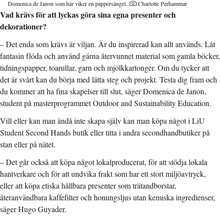
Domenica de Janon som här viker en pappersängel.
Charlotte Perhammar
Vad krävs för att lyckas göra sina egna presenter och
dekorationer?
– Det enda som krävs är viljan. Är du inspirerad kan allt används. Låt
fantasin flöda och använd gärna återvunnet material som gamla böcker,
tidningspapper, toarullar, garn och mjölkkartonger. Om du tycker att
det är svårt kan du börja med lätta steg och projekt. Testa dig fram och
du kommer att ha fina skapelser till slut, säger Domenica de Janon,
student på masterprogrammet Outdoor and Sustainability Education.
Vill eller kan man ändå inte skapa själv kan man köpa något i LiU
Student Second Hands butik eller titta i andra secondhandbutiker på
stan eller på nätet.
– Det går också att köpa något lokalproducerat, för att stödja lokala
hantverkare och för att undvika frakt som har ett stort miljöavtryck,
eller att köpa etiska hållbara presenter som trätandborstar,
återanvändbara kaffefilter och honungsljus utan kemiska ingredienser,
säger Hugo Guyader.