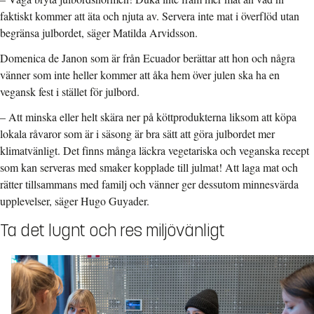
faktiskt kommer att äta och njuta av. Servera inte mat i överflöd utan
begränsa julbordet, säger Matilda Arvidsson.
Domenica de Janon som är från Ecuador berättar att hon och några
vänner som inte heller kommer att åka hem över julen ska ha en
vegansk fest i stället för julbord.
– Att minska eller helt skära ner på köttprodukterna liksom att köpa
lokala råvaror som är i säsong är bra sätt att göra julbordet mer
klimatvänligt. Det finns många läckra vegetariska och veganska recept
som kan serveras med smaker kopplade till julmat! Att laga mat och
rätter tillsammans med familj och vänner ger dessutom minnesvärda
upplevelser, säger Hugo Guyader.
Ta det lugnt och res miljövänligt