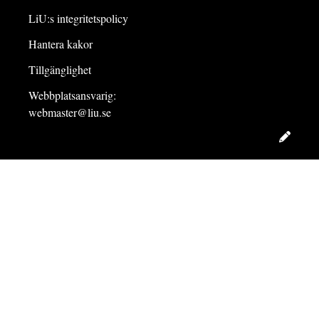
LiU:s integritetspolicy
Hantera kakor
Tillgänglighet
Webbplatsansvarig:
webmaster@liu.se
Redig