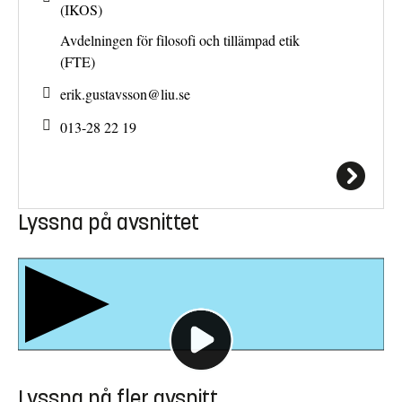
(IKOS)
Avdelningen för filosofi och tillämpad etik
(FTE)
erik.gustavsson@
liu.se
013-28 22 19
Lyssna på avsnittet
Lyssna på fler avsnitt