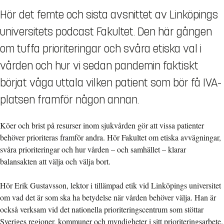
Hör det femte och sista avsnittet av Linköpings
universitets podcast Fakultet. Den här gången
om tuffa prioriteringar och svåra etiska val i
vården och hur vi sedan pandemin faktiskt
börjat våga uttala vilken patient som bör få IVA-
platsen framför någon annan.
Köer och brist på resurser inom sjukvården gör att vissa patienter
behöver prioriteras framför andra. Hör Fakultet om etiska avvägningar,
svåra prioriteringar och hur vården – och samhället – klarar
balansakten att välja och välja bort.
Hör Erik Gustavsson, lektor i tillämpad etik vid Linköpings universitet
om vad det är som ska ha betydelse när vården behöver välja. Han är
också verksam vid det nationella prioriteringscentrum som stöttar
Sveriges regioner, kommuner och myndigheter i sitt prioriteringsarbete.