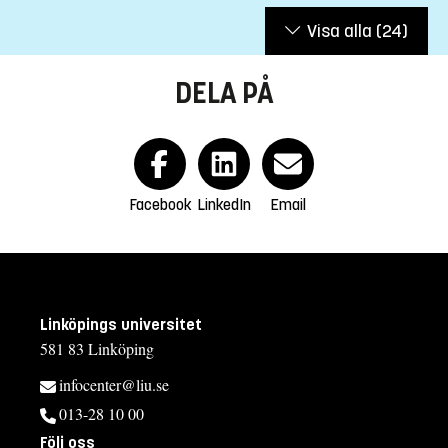
Visa alla
(24)
DELA PÅ
Facebook
LinkedIn
Email
Linköpings universitet
581 83 Linköping
infocenter@liu.se
013-28 10 00
Följ oss