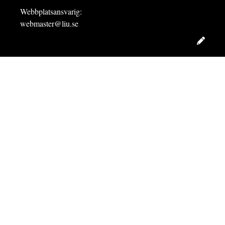
Webbplatsansvarig:
webmaster@liu.se
Redig