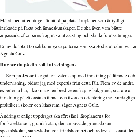
Målet med utredningen är att få på plats läroplaner som är tydligt
inriktade på fakta och ämneskunskaper. De ska även vara bättre
anpassade efter barns kognitiva utveckling och skilda förutsättningar.
En av de totalt tio sakkunniga experterna som ska stödja utredningen är
Agneta Gulz.
Hur ser du på din roll i utredningen?
— Som professor i kognitionsvetenskap med inriktning på lärande och
undervisning, bidrar jag med expertis från detta fält. Flera av de andra
experterna har, liksom jag, en bred vetenskaplig bakgrund, snarare än
inriktning på ett enstaka ämne, och även en orientering mot vardagliga
praktiker i skolor och klassrum, säger Agneta Gulz.
Ändringar enligt uppdraget ska föreslås i läroplanerna för
förskoleklassen, grundskolan, den anpassade grundskolan,
specialskolan, sameskolan och fritidshemmet och redovisas senast den